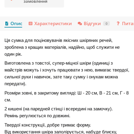
замовлення
Опис
Характеристики
Відгуки
Пита
0
Ця сумка для поціновувачів якісних шкіряних речей,
зроблена з кращих матеріалів, надійно, щоб служити не
один рік.
Виготовлена ​​з товстої, супер-міцної шкіри (одиниці з
майстрів можуть і хочуть працювати з нею, вимагає твердої,
сильної руки і навичок, зате таку сумку і онукам можна
передати).
Розміри зовні, в закритому вигляді: Ш - 20 см, В - 21 см, Г - 8
см.
2 кишені (на паредней стінці і всередині на замочку).
Ремінь регулюється по довжині.
Твердої конструкції, добре тримає форму.
Від використання шкіра заполірується, набуде блиску,