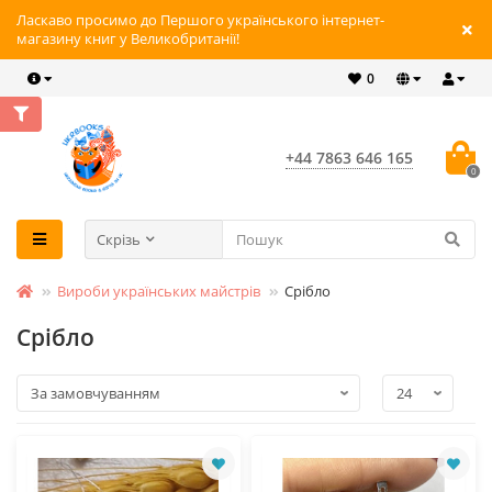
Ласкаво просимо до Першого українського інтернет-
магазину книг у Великобританії!
0
+44 7863 646 165
0
Скрізь
Вироби українських майстрів
Срібло
Срібло