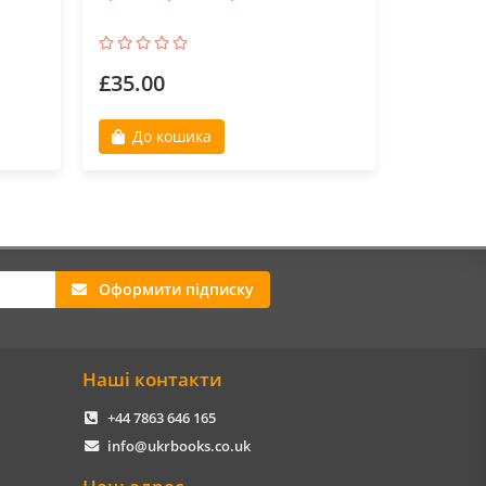
Метелики
£35.00
£35.00
До кошика
До к
Оформити підписку
Наші контакти
+44 7863 646 165
info@ukrbooks.co.uk