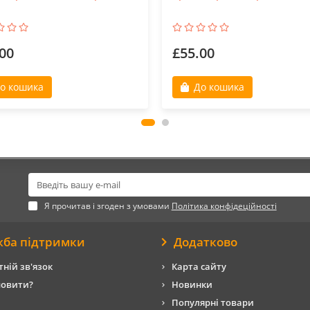
00
£55.00
о кошика
До кошика
Я прочитав і згоден з умовами
Політика конфідеційності
жба підтримки
Додатково
ній зв'язок
Карта сайту
мовити?
Новинки
Популярні товари