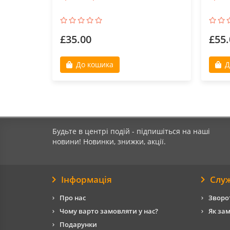
£35.00
£55.
До кошика
Д
Будьте в центрі подій - підпишіться на наші
новини! Новинки, знижки, акції.
Інформація
Слу
Про нас
Зворот
Чому варто замовляти у нас?
Як за
Подарунки