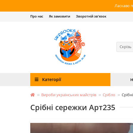
Ласкаво п
Про нас
Як замовити
Зворотній зв'язок
Скрізь
Категорії
Н
Вироби українських майстрів
Срібло
Срібн
Срібні сережки Арт235