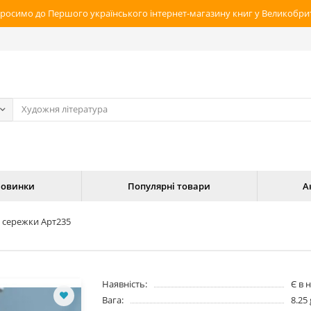
росимо до Першого українського інтернет-магазину книг у Великобрит
овинки
Популярні товари
А
і сережки Арт235
Наявність:
Є в 
Вага:
8.25 