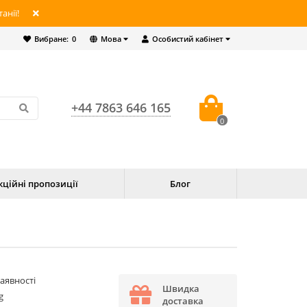
анії!
Вибране:
0
Мова
Особистий кабінет
+44 7863 646 165
0
кційні пропозиції
Блог
наявності
Швидка
g
доставка