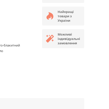
Найкращі
товари з
України
Можливі
індивідуальні
замовлення
то-блакитний
ло