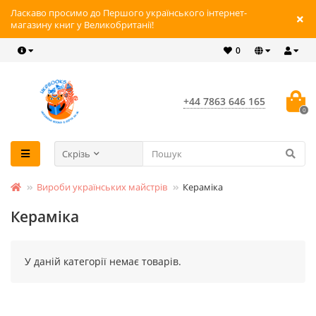
Ласкаво просимо до Першого українського інтернет-
магазину книг у Великобританії!
0
+44 7863 646 165
0
Скрізь
Вироби українських майстрів
Кераміка
Кераміка
У даній категорії немає товарів.