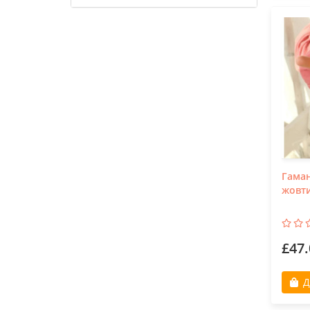
Гаман
жовт
£47.
Д