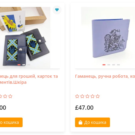
ець для грошей, карток та
Гаманець, ручна робота, к
ентів.Шкіра
00
£47.00
о кошика
До кошика