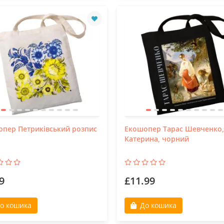
пер Петриківський розпис
Екошопер Тарас Шевченко,
Катерина, чорний
9
£11.99
о кошика
До кошика