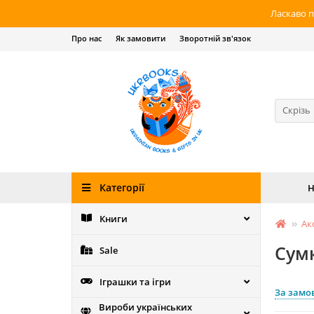
Ласкаво п
Про нас
Як замовити
Зворотній зв'язок
Скрізь
Категорії
Н
Книги
Ак
Сум
Sale
Іграшки та ігри
За замо
Вироби українських