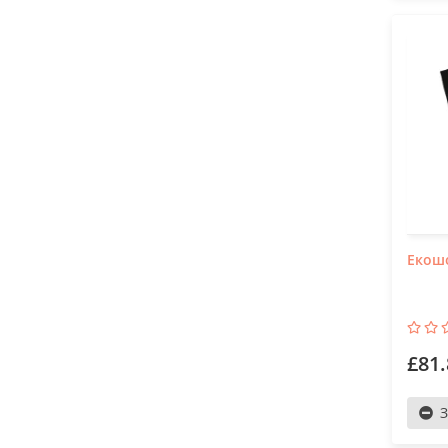
Екошо
£81.
З