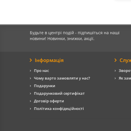
Будьте в центрі подій - підпишіться на наші
новини! Новинки, знижки, акції.
Інформація
Слу
Про нас
Зворот
Чому варто замовляти у нас?
Як за
Подарунки
Подарунковий сертифікат
Договір оферти
Політика конфідеційності