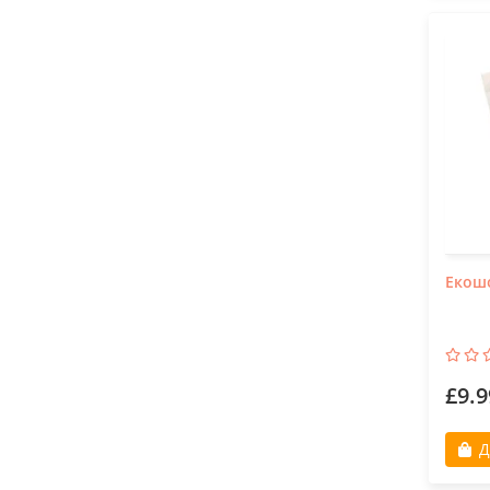
Екошо
£9.9
Д