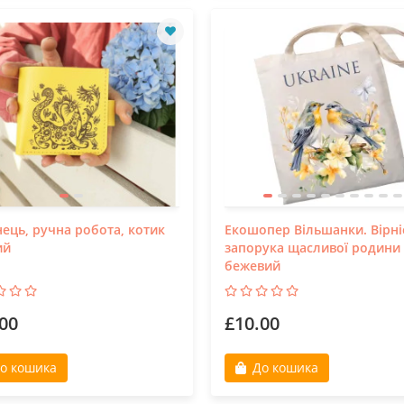
ець, ручна робота, котик
Екошопер Вільшанки. Вірні
ий
запорука щасливої родини
бежевий
00
£10.00
о кошика
До кошика