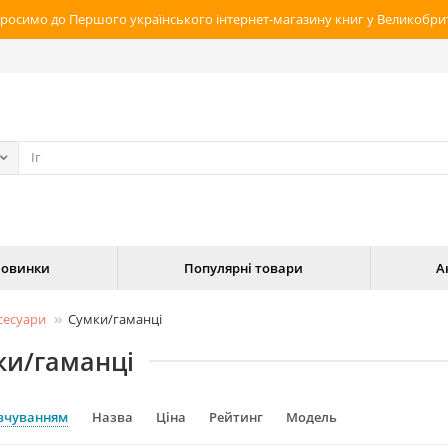
росимо до Першого українського інтернет-магазину книг у Великобрит
овинки
Популярні товари
А
сесуари
Сумки/гаманці
ки/гаманці
вчуванням
Назва
Ціна
Рейтинг
Модель