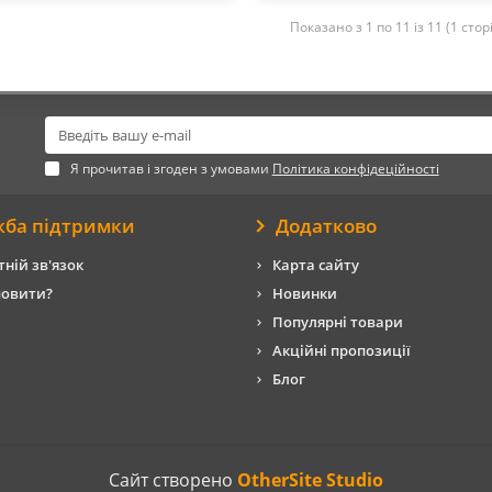
Показано з 1 по 11 із 11 (1 стор
Я прочитав і згоден з умовами
Політика конфідеційності
жба підтримки
Додатково
ній зв'язок
Карта сайту
мовити?
Новинки
Популярні товари
Акційні пропозиції
Блог
Сайт створено
OtherSite Studio