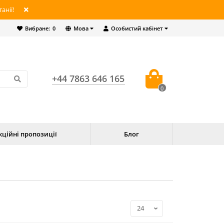
анії!
Вибране:
0
Мова
Особистий кабінет
+44 7863 646 165
0
кційні пропозиції
Блог