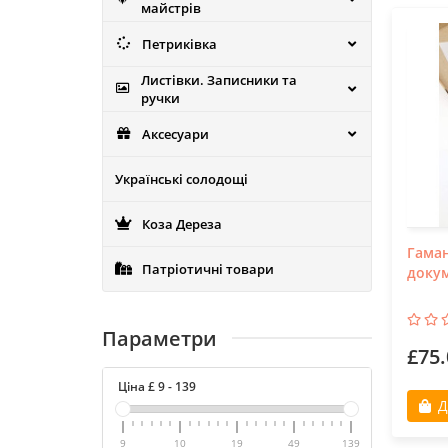
майстрів
Петриківка
Листівки. Записники та
ручки
Аксесуари
Українські солодощі
Коза Дереза
Гаман
Патріотичні товари
докум
Параметри
£75.
Ціна £
9
-
139
Д
9
10
19
49
139