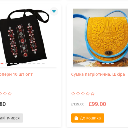
пери 10 шт опт
Сумка патріотична. Шкіра
80
£99.00
£139.00
акінчився
До кошика