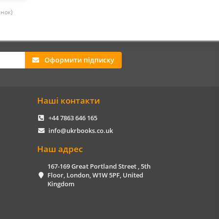
інок)
Оформити підписку
Наші контакти
+44 7863 646 165
info@ukrbooks.co.uk
Наш адрес
167-169 Great Portland Street , 5th
Floor, London, W1W 5PF, United
Kingdom