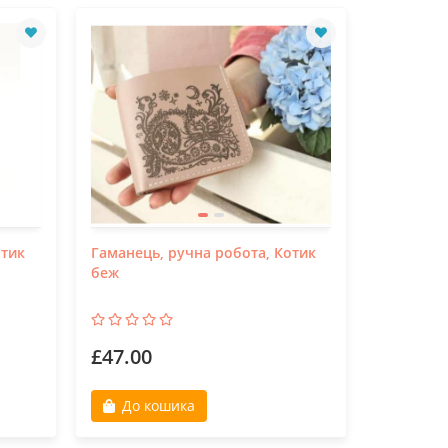
отик
Гаманець, ручна робота, Котик
беж
£47.00
До кошика