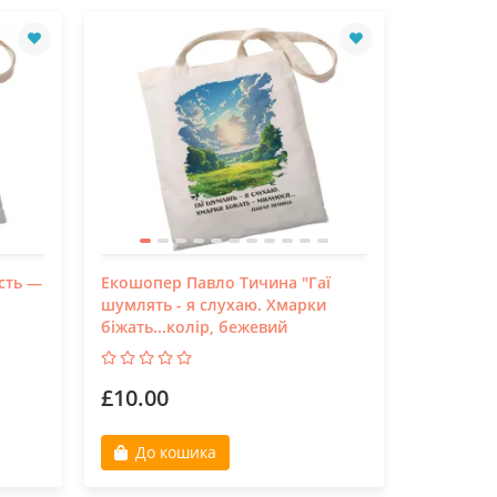
сть —
Екошопер Павло Тичина "Гаї
шумлять - я слухаю. Хмарки
біжать...колір, бежевий
£10.00
До кошика