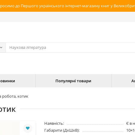
росимо до Першого українського інтернет-магазину книг у Великобрит
овинки
Популярні товари
А
 робота, котик
отик
Наявність:
Є в 
Габарити (ДхШхВ):
10×1