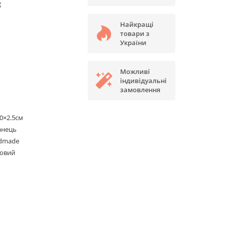
g
Найкращі
товари з
України
Можливі
індивідуальні
замовлення
0×2.5см
анець
dmade
ковий