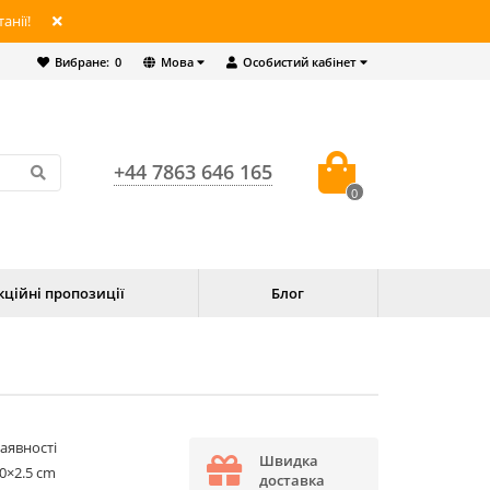
анії!
Вибране:
0
Мова
Особистий кабінет
+44 7863 646 165
0
кційні пропозиції
Блог
наявності
Швидка
0×2.5 cm
доставка