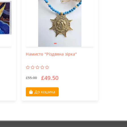
Намисто "Різдвяна зірка"
Намисто 
розпис
£49.50
£
£55.00
£45.00
До кошика
До к