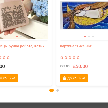
ець, ручна робота, Котик
Картина "Тиха ніч"
00
£50.00
£99.00
о кошика
До кошика