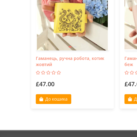
Гаманець, ручна робота, котик
Гаман
жовтий
беж
£47.00
£47.
До кошика
Д