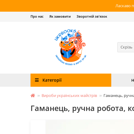
Ласкаво п
Про нас
Як замовити
Зворотній зв'язок
Скрізь
Категорії
Н
Вироби українських майстрів
Гаманець, ручна
Гаманець, ручна робота, к