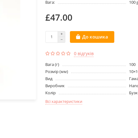
Вага:
100 
£47.00
До кошика
0 відгуків
Вага (г)
100
Розмір (мм)
10×1
Вид
Гам
Виробник
Han
Колір
Буз
Всі характеристики