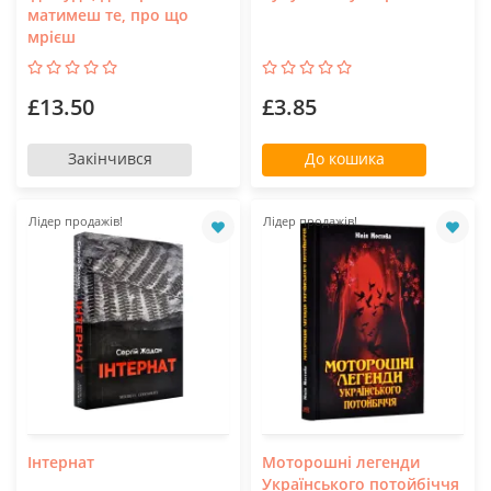
матимеш те, про що
мрієш
£13.50
£3.85
Закінчився
До кошика
Лідер продажів!
Лідер продажів!
Інтернат
Моторошні легенди
Українського потойбіччя