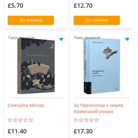
£5.70
£12.70
До кошика
До кошика
Лідер продажів!
Лідер продажів!
Спитайте Мієчку
За Перекопом є земля.
Кримський роман
£11.40
£17.30