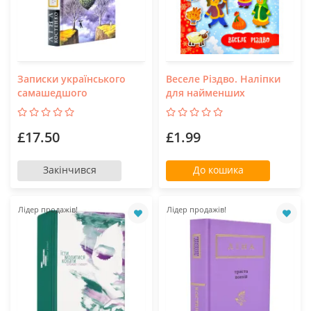
Записки українського
Веселе Різдво. Наліпки
самашедшого
для найменших
£17.50
£1.99
Закінчився
До кошика
Лідер продажів!
Лідер продажів!