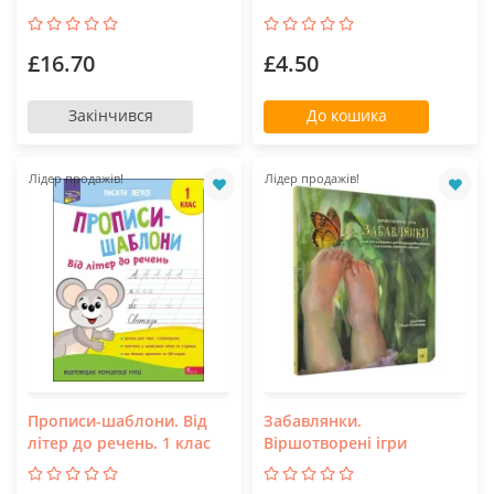
£16.70
£4.50
Закінчився
До кошика
Лідер продажів!
Лідер продажів!
Прописи-шаблони. Від
Забавлянки.
літер до речень. 1 клас
Віршотворені ігри