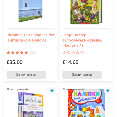
Ukraїner. Ukrainian Insider
Гаррі Поттер і
(англійською мовою)
філософський камінь
(Частина 1)
1
£35.00
£14.60
Закінчився
Закінчився
Лідер продажів!
Лідер продажів!