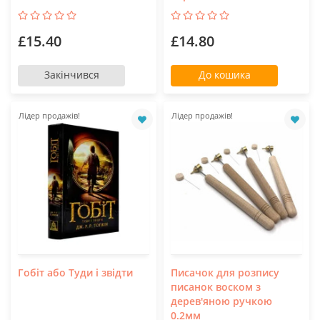
£15.40
£14.80
Закінчився
До кошика
Лідер продажів!
Лідер продажів!
Гобіт або Туди і звідти
Писачок для розпису
писанок воском з
дерев'яною ручкою
0.2мм