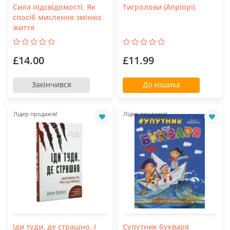
Сила підсвідомості. Як
Тигролови (Апріорі)
спосіб мислення змінює
життя
£14.00
£11.99
Закінчився
До кошика
Лідер продажів!
Лідер продажів!
Іди туди, де страшно. І
Супутник букваря