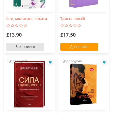
Їсти, молитися, кохати
Триста поезій
£13.90
£17.50
Закінчився
До кошика
Лідер продажів!
Лідер продажів!