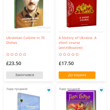
Ukrainian Cuisine in 70
A history of Ukraine. A
Dishes
short course
(англійською)
£23.50
£17.50
Закінчився
До кошика
Лідер продажів!
Лідер продажів!