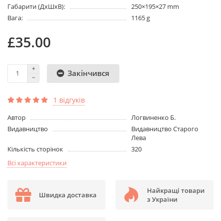
Габарити (ДхШхВ):
250×195×27 mm
Вага:
1165 g
£35.00
Закінчився
1 відгуків
Aвтор
Логвиненко Б.
Видавництво
Видавництво Старого
Лева
Кількість сторінок
320
Всі характеристики
Найкращі товари
Швидка доставка
з України