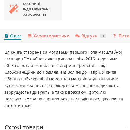
Можливі
індивідуальні
замовлення
Опис
Характеристики
Відгуки
Пита
1
Ця ​книга створена за мотивами першого кола масштабної
експедиції Україною, яка тривала з літа 2016-го до зими
2018-го року й охопила всі історичні регіони — ​від
Слобожанщини до Поділля, від Волині до Таврії. У книзі
зібрано найяскравіші моменти з мандрівок унікальними
куточками країни: історії людей та місць, що надихають,
зворушують і дивують, а також вражаючі фото, які
показують Україну справжньою, несподіваною, цікавою та
автентичною.
Схожі товари