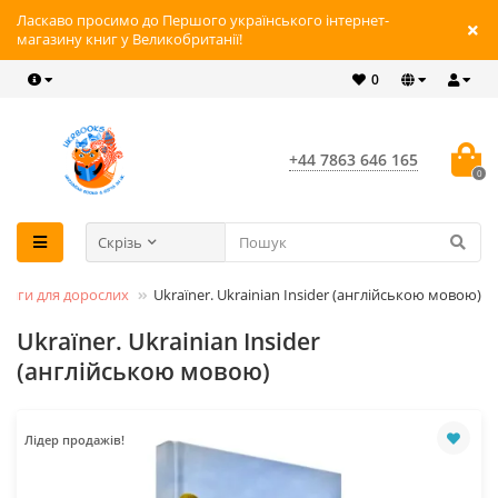
Ласкаво просимо до Першого українського інтернет-
магазину книг у Великобританії!
0
+44 7863 646 165
0
Скрізь
ниги для дорослих
Ukraїner. Ukrainian Insider (англійською мовою)
Ukraїner. Ukrainian Insider
(англійською мовою)
Лідер продажів!