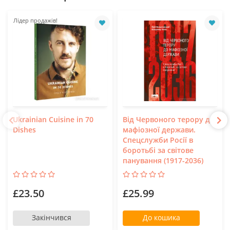
Лідер продажів!
Ukrainian Cuisine in 70
Від Червоного терору до
Dishes
мафіозної держави.
Спецслужби Росії в
боротьбі за світове
панування (1917-2036)
£23.50
£25.99
Закінчився
До кошика