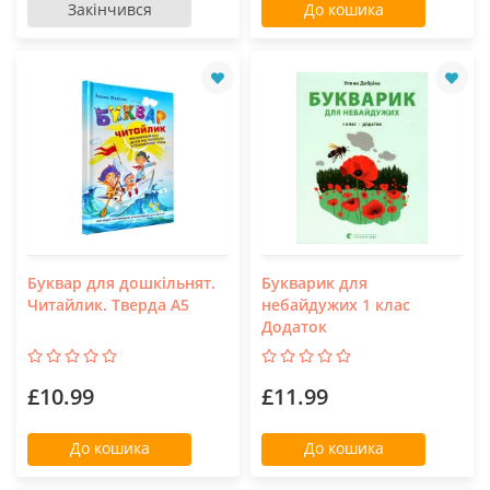
Закінчився
До кошика
Буквар для дошкільнят.
Букварик для
Читайлик. Тверда А5
небайдужих 1 клас
Додаток
£10.99
£11.99
До кошика
До кошика