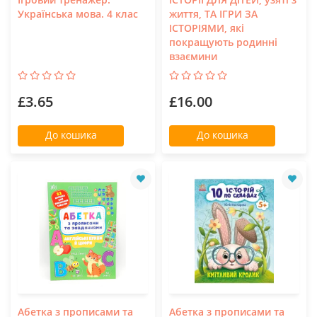
Українська мова. 4 клас
життя, ТА ІГРИ ЗА
ІСТОРІЯМИ, які
покращують родинні
взаємини
£3.65
£16.00
До кошика
До кошика
Абетка з прописами та
Абетка з прописами та