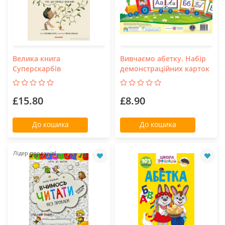
Велика книга
Вивчаємо абетку. Набір
Суперскарбів
демонстраційних карток
£15.80
£8.90
До кошика
До кошика
Лідер продажів!