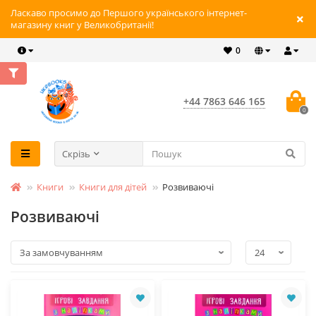
Ласкаво просимо до Першого українського інтернет-
магазину книг у Великобританії!
0
+44 7863 646 165
0
Скрізь
Книги
Книги для дітей
Розвиваючі
Розвиваючі