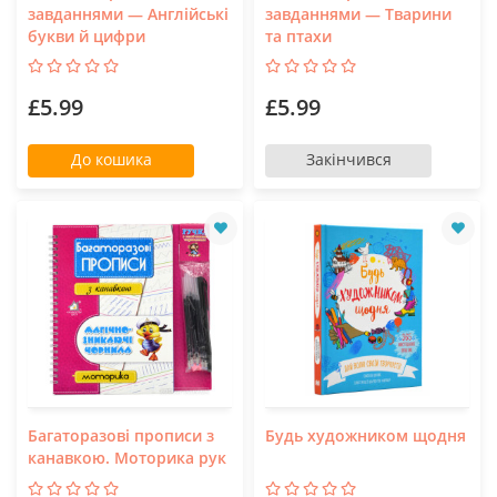
завданнями — Англійські
завданнями — Тварини
букви й цифри
та птахи
£5.99
£5.99
До кошика
Закінчився
Багаторазові прописи з
Будь художником щодня
канавкою. Моторика рук