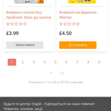
Вчимось читати без
Вчимося на відмінно:
проблем. Крок до школи
Абетка
£3.99
£4.50
Закінчився
До кошика
1
2
3
4
5
6
7
8
9
>
>|
Показано з 1 по 24 із 197 (9 сторінок)
Будьте в центрі подій - підпишіться на наші новини!
Новинки, знижки, акції.