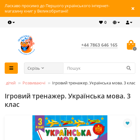
Ласкаво просимо до Першого українського інтернет-
магазину книг у Великобританії!
0
+44 7863 646 165
0
Скрізь
ля дітей
Розвиваючі
Ігровий тренажер. Українська мова. 3 клас
Ігровий тренажер. Українська мова. 3
клас