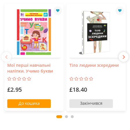
Мої перші навчальні
Тіло людини зсередини
наліпки. Учимо букви
£2.95
£18.40
До кошика
Закінчився