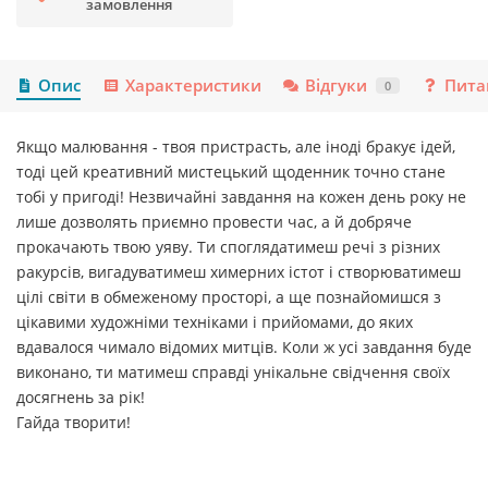
замовлення
Опис
Характеристики
Відгуки
Пита
0
Якщо малювання - твоя пристрасть, але іноді бракує ідей,
тоді цей креативний мистецький щоденник точно стане
тобі у пригоді! Незвичайні завдання на кожен день року не
лише дозволять приємно провести час, а й добряче
прокачають твою уяву. Ти споглядатимеш речі з різних
ракурсів, вигадуватимеш химерних істот і створюватимеш
цілі світи в обмеженому просторі, а ще познайомишся з
цікавими художніми техніками і прийомами, до яких
вдавалося чимало відомих митців. Коли ж усі завдання буде
виконано, ти матимеш справді унікальне свідчення своїх
досягнень за рік!
Гайда творити!