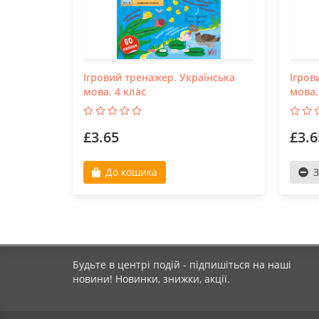
Ігровий тренажер. Українська
Ігров
мова. 4 клас
мова.
£3.65
£3.6
До кошика
З
Будьте в центрі подій - підпишіться на наші
новини! Новинки, знижки, акції.