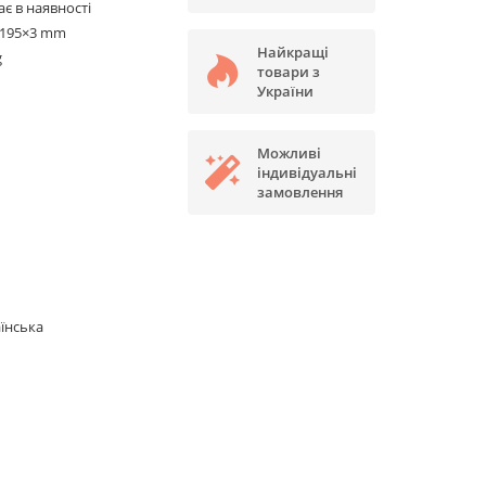
є в наявності
×195×3 mm
Найкращі
g
товари з
України
Можливі
індивідуальні
замовлення
їнська