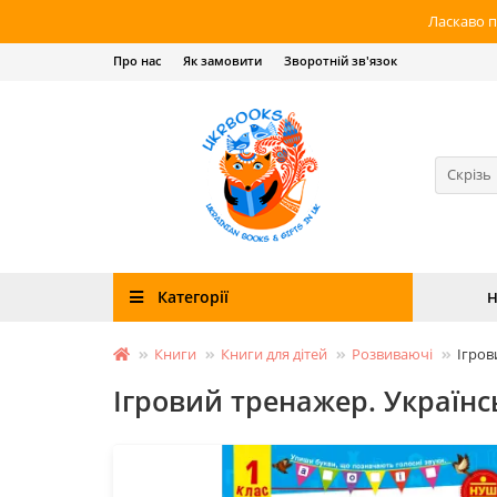
Ласкаво п
Про нас
Як замовити
Зворотній зв'язок
Скрізь
Категорії
Н
Книги
Книги для дітей
Розвиваючі
Ігров
Ігровий тренажер. Українс