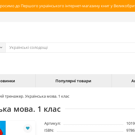
росимо до Першого українського інтернет-магазину книг у Великобрит
овинки
Популярні товари
А
ий тренажер. Українська мова. 1 клас
ька мова. 1 клас
Артикул:
1019
ISBN:
9786