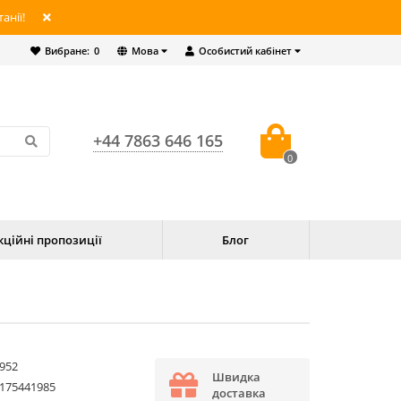
анії!
Вибране:
0
Мова
Особистий кабінет
+44 7863 646 165
0
кційні пропозиції
Блог
952
Швидка
175441985
доставка