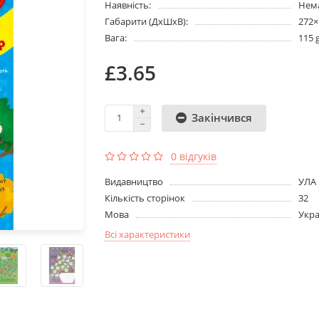
Наявність:
Нема
Габарити (ДхШхВ):
272
Вага:
115 
£3.65
Закінчився
0 відгуків
Видавництво
УЛА
Кількість сторінок
32
Мова
Укра
Всі характеристики