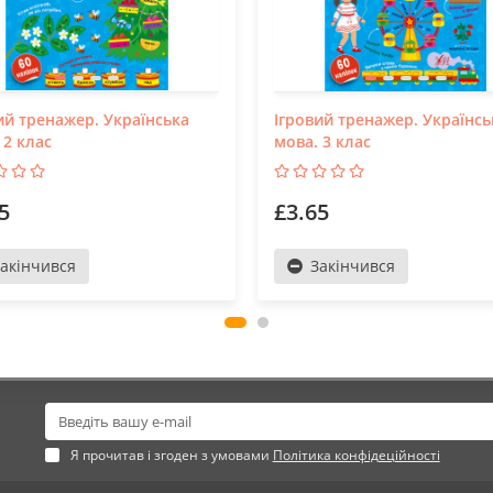
ий тренажер. Українська
Ігровий тренажер. Українсь
 2 клас
мова. 3 клас
5
£3.65
акінчився
Закінчився
Я прочитав і згоден з умовами
Політика конфідеційності