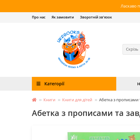
Ласкаво п
Про нас
Як замовити
Зворотній зв'язок
Скрізь
Категорії
Н
Книги
Книги для дітей
Абетка з прописами 
Абетка з прописами та за