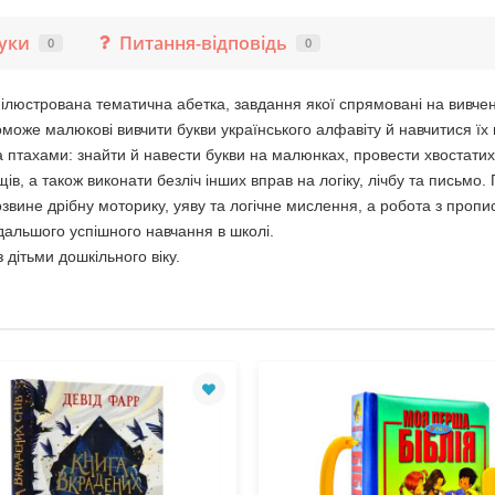
гуки
Питання-відповідь
0
0
люстрована тематична абетка, завдання якої спрямовані на вивчен
може малюкові вивчити букви українського алфавіту й навчитися їх 
 птахами: знайти й навести букви на малюнках, провести хвостатих 
щів, а також виконати безліч інших вправ на логіку, лічбу та письм
звине дрібну моторику, уяву та логічне мислення, а робота з пропи
дальшого успішного навчання в школі.
дітьми дошкільного віку.