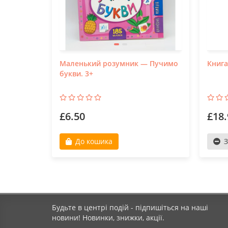
Маленький розумник — Пучимо
Книга
букви. 3+
£6.50
£18.
До кошика
З
Будьте в центрі подій - підпишіться на наші
новини! Новинки, знижки, акції.