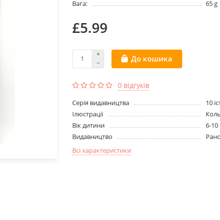
Вага:
65 g
£5.99
До кошика
0 відгуків
Серія видавництва
10 і
Ілюстрації
Кол
Вік дитини
6-10
Видавництво
Ран
Всі характеристики