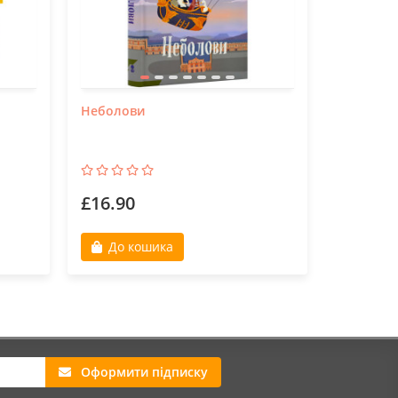
Неболови
Школа ча
розслідує
Книга 2
£16.90
£7.90
До кошика
Закі
Оформити підписку