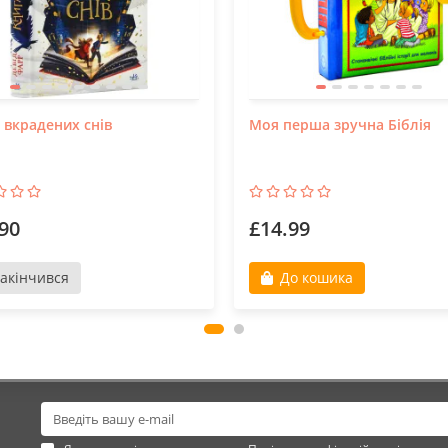
 вкрадених снів
Моя перша зручна Біблія
90
£14.99
акінчився
До кошика