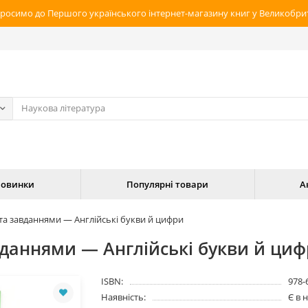
росимо до Першого українського інтернет-магазину книг у Великобрит
овинки
Популярні товари
А
та завданнями — Англійські букви й цифри
вданнями — Англійські букви й ци
ISBN:
978-
Наявність:
Є в 