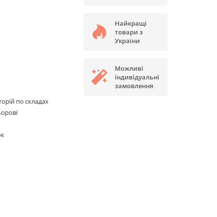
Найкращі
товари з
України
Можливі
індивідуальні
замовлення
сторій по складах
ьорові
ок