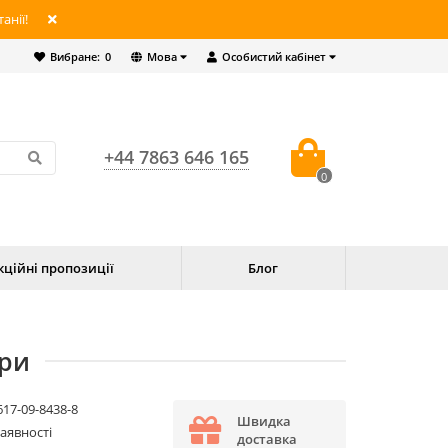
анії!
Вибране:
0
Мова
Особистий кабінет
+44 7863 646 165
0
кційні пропозиції
Блог
фри
617-09-8438-8
Швидка
наявності
доставка