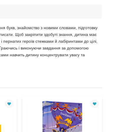
ня букв, знайомство з новими словами, підготовку
писати. Щоб закріпити здобуті знання, дитина має
і пернатих героїв стежками й лабіринтами до цілі,
о. Граючись і виконуючи завдання за допомогою
сами навчить дитину концентрувати увагу та