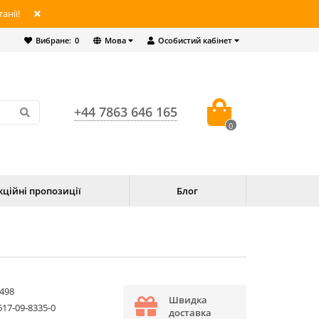
анії!
Вибране:
0
Мова
Особистий кабінет
+44 7863 646 165
0
кційні пропозиції
Блог
498
Швидка
617-09-8335-0
доставка