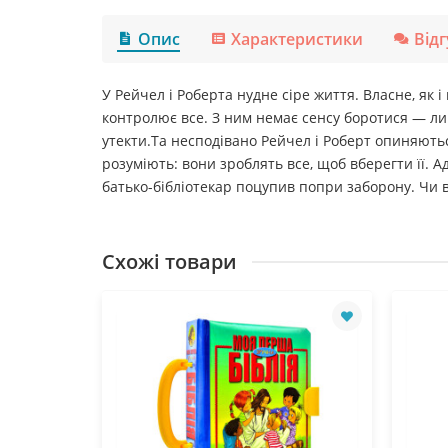
Опис
Характеристики
Від
У Рейчел і Роберта нудне сіре життя. Власне, як і
контролює все. З ним немає сенсу боротися — л
утекти.Та несподівано Рейчел і Роберт опиняютьс
розуміють: вони зроблять все, щоб вберегти її. Ад
батько-бібліотекар поцупив попри заборону. Чи в
Схожі товари