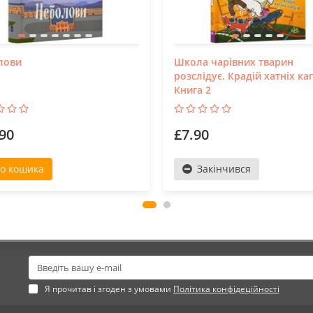
лови
Школа чарівних тварин
розслідує. Крадій хатніх кап
Книга 2
90
£7.90
о кошика
Закінчився
Я прочитав і згоден з умовами
Політика конфідеційності