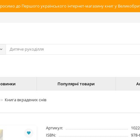
росимо до Першого українського інтернет-магазину книг у Великобрит
овинки
Популярні товари
А
Книга вкрадених снів
Артикул:
1022
ISBN:
978-