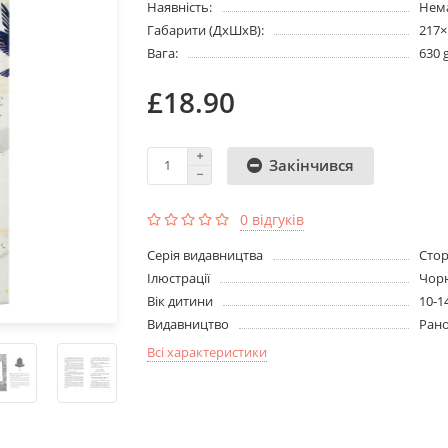
Наявність:
Нема
Габарити (ДхШхВ):
217
Вага:
630 
£18.90
Закінчився
0 відгуків
Серія видавництва
Стор
Ілюстрації
Чорн
Вік дитини
10-1
Видавництво
Ран
Всі характеристики