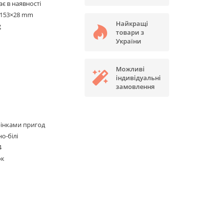
є в наявності
×153×28 mm
Найкращі
g
товари з
України
Можливі
індивідуальні
замовлення
інками пригод
о-білі
4
ок