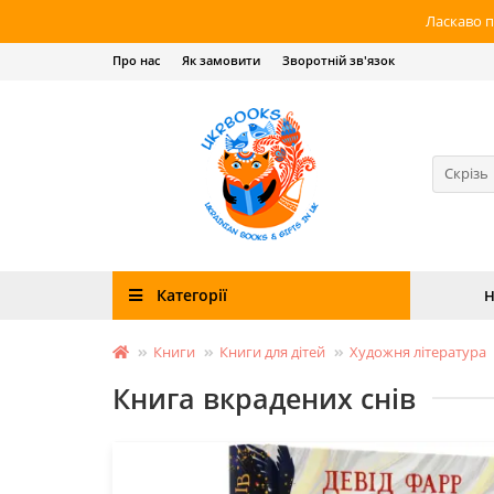
Ласкаво п
Про нас
Як замовити
Зворотній зв'язок
Скрізь
Категорії
Н
Книги
Книги для дітей
Художня література
Книга вкрадених снів