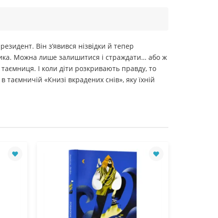
президент. Він з’явився нізвідки й тепер
зика. Можна лише залишитися і страждати… або ж
 таємниця. І коли діти розкривають правду, то
 в таємничій «Книзі вкрадених снів», яку їхній