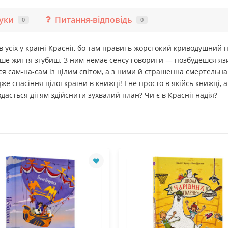
гуки
Питання-відповідь
0
0
 в усіх у країні Краснії, бо там править жорстокий криводушний 
ише життя згубиш. З ним немає сенсу говорити — позбудешся я
я сам-на-сам із цілим світом, а з ними й страшенна смертельна
же спасіння цілої країни в книжці! І не просто в якійсь книжці, а
дасться дітям здійснити зухвалий план? Чи є в Краснії надія?