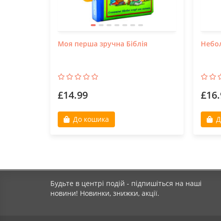
Моя перша зручна Біблія
Небо
£14.99
£16.
До кошика
Д
Будьте в центрі подій - підпишіться на наші
новини! Новинки, знижки, акції.