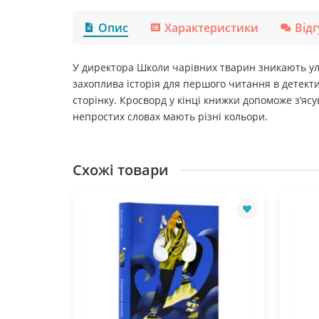
Опис
Характеристики
Від
У директора Школи чарівних тварин зникають улюб
захоплива історія для першого читання в детект
сторінку. Кросворд у кінці книжки допоможе з’ясу
непростих словах мають різні кольори.
Схожі товари