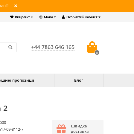
анії!
Вибране:
0
Мова
Особистий кабінет
+44 7863 646 165
0
кційні пропозиції
Блог
 2
500
Швидка
617-09-8112-7
доставка