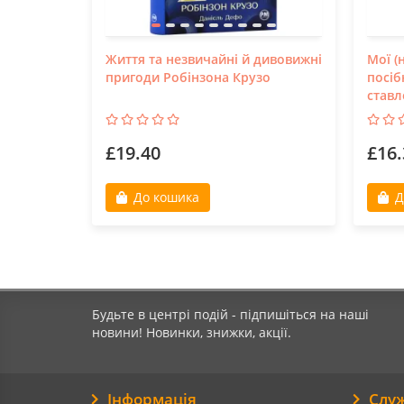
Життя та незвичайні й дивовижні
Мої (
пригоди Робінзона Крузо
посіб
ставл
£19.40
£16.
До кошика
Д
Будьте в центрі подій - підпишіться на наші
новини! Новинки, знижки, акції.
Інформація
Слу