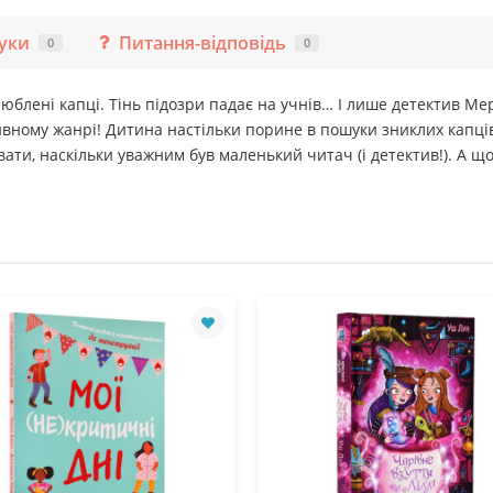
гуки
Питання-відповідь
0
0
лені капці. Тінь підозри падає на учнів… І лише детектив Мерф
ивному жанрі! Дитина настільки порине в пошуки зниклих капців
вати, наскільки уважним був маленький читач (і детектив!). А щ