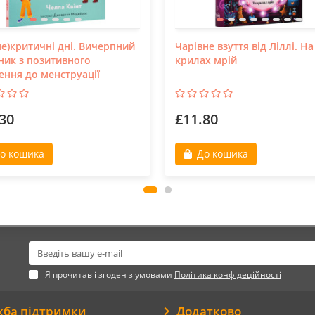
не)критичні дні. Вичерпний
Чарівне взуття від Ліллі. На
ник з позитивного
крилах мрій
ення до менструації
30
£11.80
о кошика
До кошика
Я прочитав і згоден з умовами
Політика конфідеційності
жба підтримки
Додатково