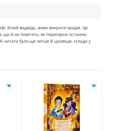
і, білий ведмідь, може викрити крадія. Це
, що й не помітить, як перегорне останню
об читати було ще легше й цікавіше, склади у