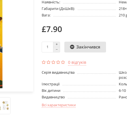
Наявність:
Нема
Габарити (ДхШхВ):
218
Вага:
210 
£7.90
Закінчився
0 відгуків
Серія видавництва
Школ
розс
Ілюстрації
Кол
Вік дитини
6-10
Видавництво
Ран
Всі характеристики