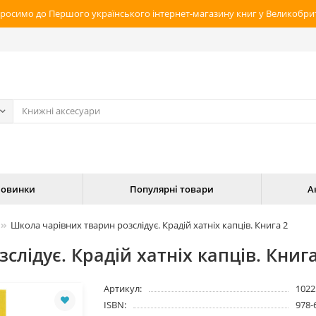
росимо до Першого українського інтернет-магазину книг у Великобрит
овинки
Популярні товари
А
Школа чарівних тварин розслідує. Крадій хатніх капців. Книга 2
лідує. Крадій хатніх капців. Книга
Артикул:
1022
ISBN:
978-