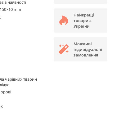
є в наявності
×150×10 mm
Найкращі
g
товари з
України
Можливі
індивідуальні
замовлення
а чарівних тварин
лідує
ьорові
ок