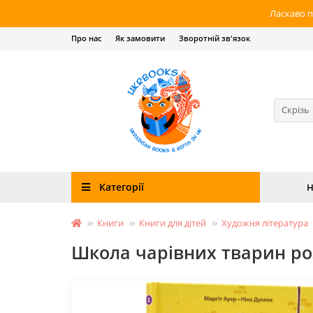
Ласкаво п
Про нас
Як замовити
Зворотній зв'язок
Скрізь
Категорії
Н
Книги
Книги для дітей
Художня література
Школа чарівних тварин розс