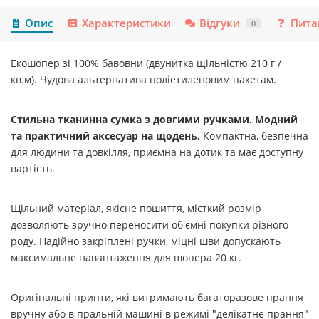
Опис
Характеристики
Відгуки
Пита
0
Екошопер зі 100% бавовни (двунитка щільністю 210 г /
кв.м). Чудова альтернатива поліетиленовим пакетам.
Стильна тканинна сумка
з довгими ручками. Модний
та практичний аксесуар на щодень.
Компактна, безпечна
для людини та довкілля, приємна на дотик та має доступну
вартість.
Щільний матеріал, якісне пошиття, місткий розмір
дозволяють зручно переносити об'ємні покупки різного
роду. Надійно закріплені ручки, міцні шви допускають
максимальне навантаження для шопера 20 кг.
Оригінальні принти, які витримають багаторазове прання
вручну або в пральній машині в режимі "делікатне прання"