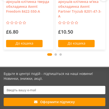
аркушів клітинка тверда
аркушів клітинка м'яка
обкладинка Axent
обкладинка Axent
Freedom 8422-550-A
Partner Tryzub 8201-47-3-
A
£6.80
£10.50
До кошика
До кошика
Будьте в центрі подій - підпишіться на наші новини!
Новинки, знижки, акції.
Оформити підписку