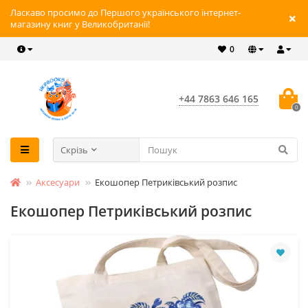
Ласкаво просимо до Першого українського інтернет-
магазину книг у Великобританії!
0
+44 7863 646 165
0
Скрізь
Аксесуари
Екошопер Петриківський розпис
Екошопер Петриківський розпис