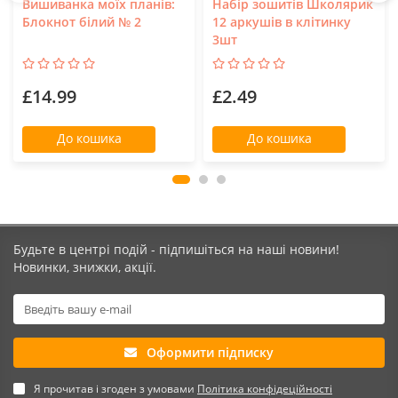
Вишиванка моїх планів:
Набір зошитів Школярик
Блокнот білий № 2
12 аркушів в клітинку
3шт
£14.99
£2.49
До кошика
До кошика
Будьте в центрі подій - підпишіться на наші новини!
Новинки, знижки, акції.
Оформити підписку
Я прочитав і згоден з умовами
Політика конфідеційності