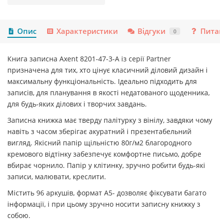
Опис
Характеристики
Відгуки
Пита
0
Книга записна Axent 8201-47-3-A із серії Partner
призначена для тих, хто цінує класичний діловий дизайн і
максимальну функціональність. Ідеально підходить для
записів, для планування в якості недатованого щоденника,
для будь-яких ділових і творчих завдань.
Записна книжка має тверду палітурку з вінілу, завдяки чому
навіть з часом зберігає акуратний і презентабельний
вигляд. Якісний папір щільністю 80г/м2 благородного
кремового відтінку забезпечує комфортне письмо, добре
вбирає чорнило. Папір у клітинку, зручно робити будь-які
записи, малювати, креслити.
Містить 96 аркушів, формат А5- дозволяє фіксувати багато
інформації, і при цьому зручно носити записну книжку з
собою.