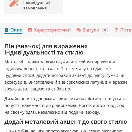
індивідуальні
замовлення
Опис
Характеристики
Відгуки
Пита
0
Пін (значок) для вираження
індивідуальності та стилю
Металеві значки завжди служили засобом вираження
індивідуальності та стилю. Пін з металу на одяг - це
чудовий спосіб додати яскравий акцент до одягу, сумки чи
аксесуарів. Виготовлений з високоякісної латуні, він вражає
своєю деталізацією та стійкістю.
Дизайн значка допомагає виразити патріотичні почуття та
почуття належності до рідної землі. Носіть його з гордістю
на своєму одязі, незалежно від події чи заходу.
Додай металевий акцент до свого стилю
Пін - це більше, ніж просто аксесуар. Він стане важливою