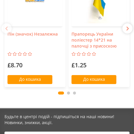
Пін (значок) Незалежна
Прапорець України
поліестер 14*21 на
палочці з присоскою
£8.70
£1.25
До кошика
До кошика
Будьте в центрі подій - підпишіться на наші новини!
Новинки, знижки, акції.