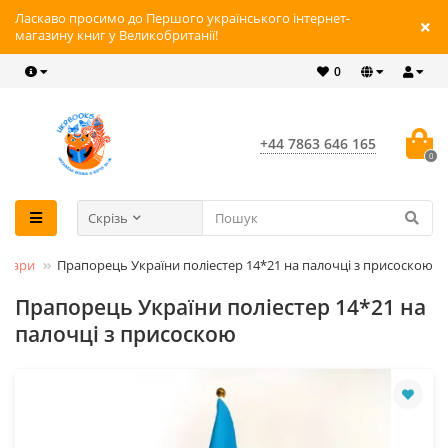
Ласкаво просимо до Першого українського інтернет-
магазину книг у Великобританії!
0
+44 7863 646 165
0
Скрізь
товари
Прапорець України поліестер 14*21 на палочці з присоскою
Прапорець України поліестер 14*21 на
палочці з присоскою