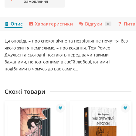
замовлення
Опис
Характеристики
Відгуки
Пита
0
Ця оповідь – про споконвічне та незрівнянне почуття, без
якого життя немислиме, – про кохання. Тож Ромео і
Джульєтта сьогодні постають перед вами такими
бажаними, неповторними в своїй любові, юними і
подібними в чомусь до вас самих...
Схожі товари