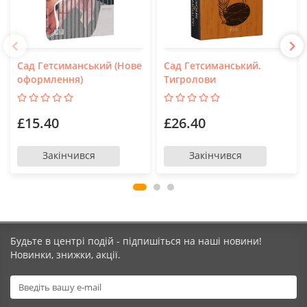
Сад Гетсиманський (Нове
Сад Гетсиманський.
оформлення)
Тигролови
£15.40
£26.40
Закінчився
Закінчився
Будьте в центрі подій - підпишіться на наші новини!
Новинки, знижки, акції.