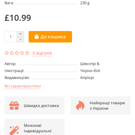
Вага:
230 g
£10.99
До кошика
0 відгуків
Aвтор
Шекспір В.
Ілюстрації
Чорно-білі
Видавництво
Апріорі
Всі характеристики
Найкращі товари
Швидка доставка
з України
Можливі
індивідуальні