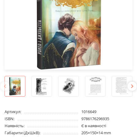
Артикул:
1016649
ISBN:
9786176296935
Наявність:
Є в наявності
Габарити (ДхШхВ):
205×150×14 mm