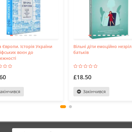
 Європи. Історія України
Вільні діти емоційно незрі
кіфських воєн до
батьків
ежності
60
£18.50
акінчився
Закінчився