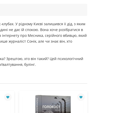
лубах. У рідному Києві залишився її дід, з яким
едині не дає їй спокою. Вона хоче розібратися в
 з інтернету про Месника, серійного вбивцю, який
ше журналіст Сонік, але чи знає він, хто
ка? Зрештою, хто він такий? Цей психологічний
ґвалтування, булінг.