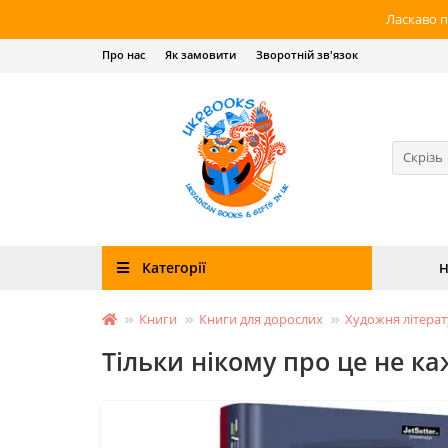
Ласкаво п
Про нас
Як замовити
Зворотній зв'язок
Скрізь
Категорії
Н
Книги
Книги для дорослих
Художня літера
Тільки нікому про це не к