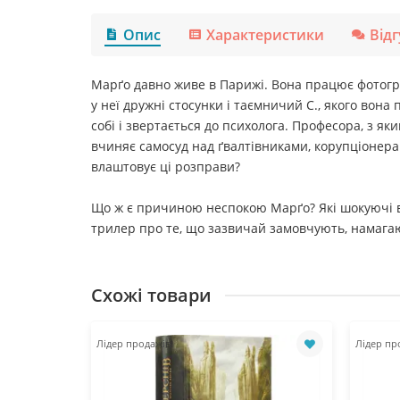
Опис
Характеристики
Від
Марґо давно живе в Парижі. Вона працює фотограф
у неї дружні стосунки і таємничий С., якого вона
собі і звертається до психолога. Професора, з я
вчиняє самосуд над ґвалтівниками, корупціонерами
влаштовує ці розправи?
Що ж є причиною неспокою Марґо? Які шокуючі ви
трилер про те, що зазвичай замовчують, намагаю
Схожі товари
Лідер продажів!
Лідер пр