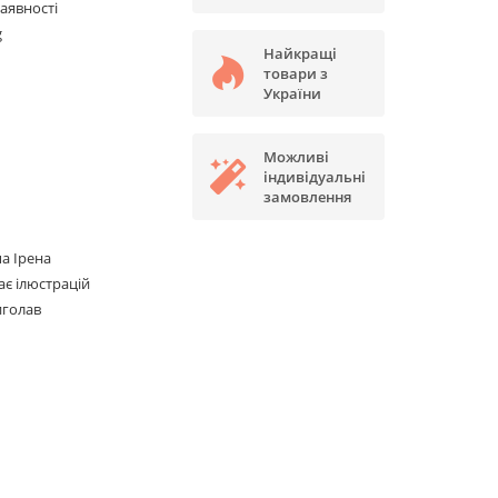
наявності
g
Найкращі
товари з
України
Можливі
індивідуальні
замовлення
а Ірена
є ілюстрацій
иголав