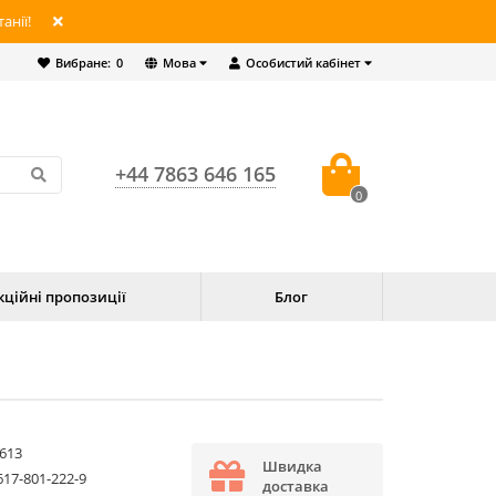
анії!
Вибране:
0
Мова
Особистий кабінет
+44 7863 646 165
0
кційні пропозиції
Блог
613
Швидка
617-801-222-9
доставка