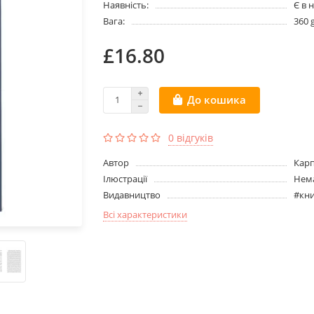
Наявність:
Є в 
Вага:
360 
£16.80
До кошика
0 відгуків
Aвтор
Карп
Ілюстрації
Нема
Видавництво
#кн
Всі характеристики