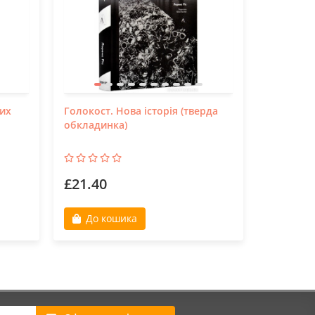
лих
Голокост. Нова історія (тверда
Колодар:
обкладинка)
£21.40
£17.90
До кошика
До к