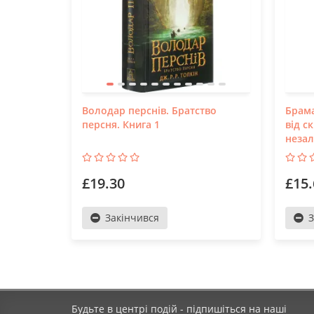
Володар перснів. Братство
Брама
персня. Книга 1
від с
незал
£19.30
£15.
Закінчився
З
Будьте в центрі подій - підпишіться на наші