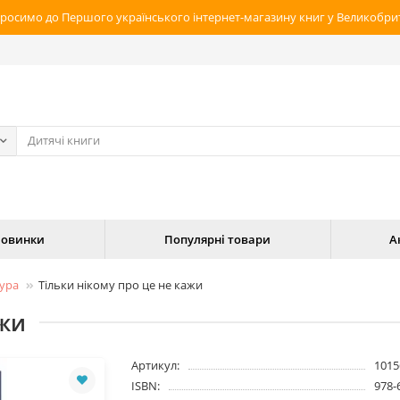
росимо до Першого українського інтернет-магазину книг у Великобрит
овинки
Популярні товари
А
тура
Тільки нікому про це не кажи
ажи
Артикул:
1015
ISBN:
978-