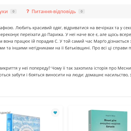
гуки
Питання-відповідь
0
0
кою. Любить красивий одяг, відриватися на вечірках та у секс-к
 переконує переїхати до Парижа. У неї наче все є, але щось всер
ким вона працює їй порадив С. У той самий час Марґо дізнається
 та іншими негідниками на її батьківщині. Про всі ці справи пи
криття у неї попереду? Чому її так захопила історія про Месни
ться забути і бояться виносити на люди: домашнє насильство, з
одажів!