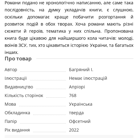
Романи подано не хронологічно написанню, але саме така
послідовність, на думку укладачів книги, є слушною,
оскільки допомагає краще побачити розгортання й
розвиток подій в обох творах. Хоча романи мають різні
сюжети й героїв, тематика у них спільна. Пропонована
книга буде цікавою для найширшого кола читачів: молоді,
воїнів ЗСУ, тих, хто цікавиться історією України, та багатьох
інших.
Про товар
Aвтор
Багряний І.
Ілюстрації
Немає ілюстрацій
Видавництво
Апріорі
Кількість сторінок
768
Мова
Українська
Обкладинка
тверда
Папір
Офсетний
Рік видання
2022