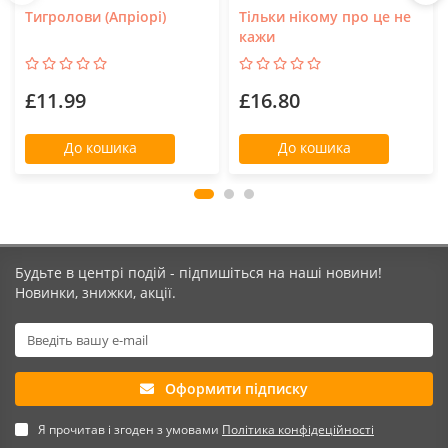
Тигролови (Апріорі)
Тільки нікому про це не
кажи
£11.99
£16.80
До кошика
До кошика
Будьте в центрі подій - підпишіться на наші новини!
Новинки, знижки, акції.
Оформити підписку
Я прочитав і згоден з умовами
Політика конфідеційності