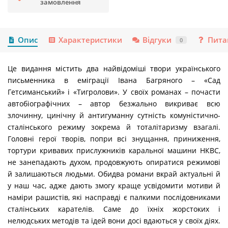
замовлення
Опис
Характеристики
Відгуки
Пита
0
Це видання містить два найвідоміші твори українського
письменника в еміграції Івана Багряного – «Сад
Гетсиманський» і «Тигролови». У своїх романах – почасти
автобіографічних – автор безжально викриває всю
злочинну, цинічну й антигуманну сутність комуністично-
сталінського режиму зокрема й тоталітаризму взагалі.
Головні герої творів, попри всі знущання, приниження,
тортури кривавих прислужників каральної машини НКВС,
не занепадають духом, продовжують опиратися режимові
й залишаються людьми. Обидва романи вкрай актуальні й
у наш час, адже дають змогу краще усвідомити мотиви й
наміри рашистів, які насправді є палкими послідовниками
сталінських карателів. Саме до їхніх жорстоких і
нелюдських методів та ідей вони досі вдаються у своїх діях.