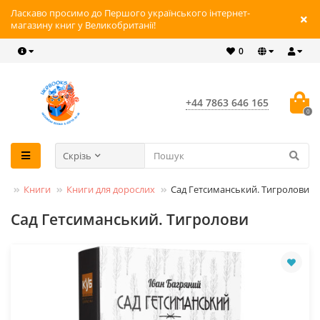
Ласкаво просимо до Першого українського інтернет-
магазину книг у Великобританії!
0
+44 7863 646 165
0
Скрізь
Книги
Книги для дорослих
Сад Гетсиманський. Тигролови
Сад Гетсиманський. Тигролови