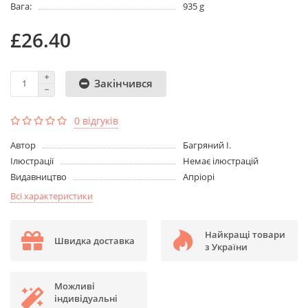
Вага:
935 g
£26.40
Закінчився
0 відгуків
Aвтор
Багряний І.
Ілюстрації
Немає ілюстрацій
Видавництво
Апріорі
Всі характеристики
Найкращі товари
Швидка доставка
з України
Можливі
індивідуальні