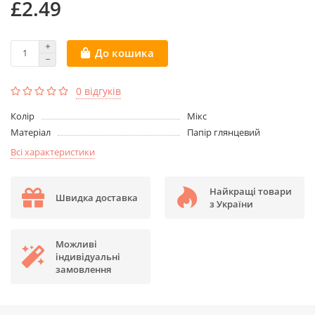
£2.49
До кошика
0 відгуків
Колір
Мікс
Матеріал
Папір глянцевий
Всі характеристики
Найкращі товари
Швидка доставка
з України
Можливі
індивідуальні
замовлення