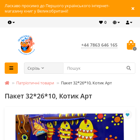
Ласкаво просимо до Першого українського інтернет-
магазину книг у Великобританії!
0
+44 7863 646 165
0
Скрізь
Патріотичні товари
Пакет 32*26*10, Котик Арт
Пакет 32*26*10, Котик Арт