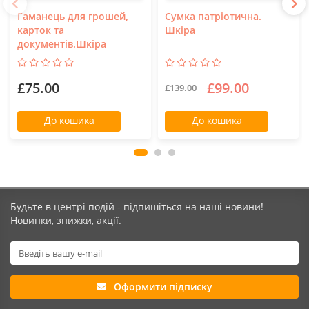
Гаманець для грошей,
Сумка патріотична.
карток та
Шкіра
документів.Шкіра
£75.00
£99.00
£139.00
До кошика
До кошика
Будьте в центрі подій - підпишіться на наші новини!
Новинки, знижки, акції.
Оформити підписку