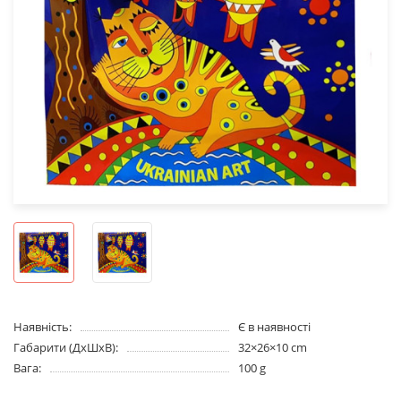
Наявність:
Є в наявності
Габарити (ДхШхВ):
32×26×10 cm
Вага:
100 g