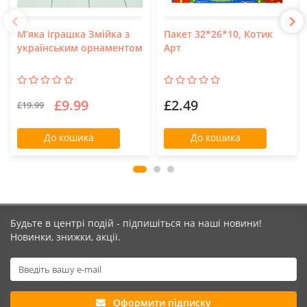
М’яка іграшка Змійка з
Пакет 32*26*10, Котик
українським орнаментом
Арт
£9.99
£2.49
£19.99
До кошика
До кошика
Будьте в центрі подій - підпишіться на наші новини!
Новинки, знижки, акції.
Оформити підписку