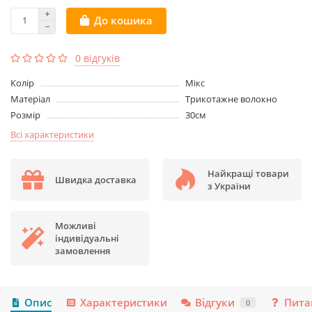
До кошика
0 відгуків
Колір
Мікс
Матеріал
Трикотажне волокно
Розмір
30см
Всі характеристики
Найкращі товари
Швидка доставка
з України
Можливі
індивідуальні
замовлення
Опис
Характеристики
Відгуки
Пита
0