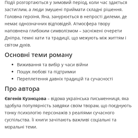
Події розгортаються у зимовий період, коли час здається
застиглим, а люди змушені приймати складні рішення.
Головна героїня, Яна, занурюється в непрості дилеми, де
немає однозначних відповідей. Атмосфера твору
наповнена глибоким символізмом – засніжені очерети
Дніпра, темні хати та традиції, що межують між життям і
світом духів.
Основні теми роману
Виживання та вибір у часи війни
Пошук любові та підтримки
Переплетення давніх традицій та сучасності
Про автора
Євгенія Кузнєцова
– відома українська письменниця, яка
здобула популярність завдяки своїм творам, що поєднують
тонку психологію персонажів з реаліями сучасного
суспільства. Її книги зачіпають важливі соціальні та
моральні теми.