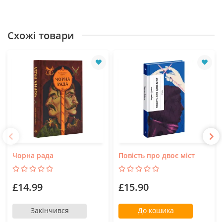
Схожі товари
Чорна рада
Повість про двоє міст
£14.99
£15.90
Закінчився
До кошика