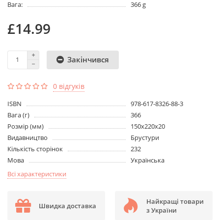
Вага:
366 g
£14.99
Закінчився
0 відгуків
ISBN
978-617-8326-88-3
Вага (г)
366
Розмір (мм)
150х220х20
Видавництво
Брустури
Кількість сторінок
232
Мова
Українська
Всі характеристики
Найкращі товари
Швидка доставка
з України