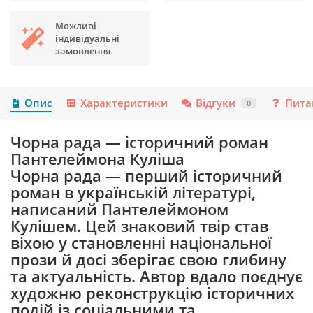
Можливі
індивідуальні
замовлення
Опис
Характеристики
Відгуки
Пита
0
Чорна рада — історичний роман
Пантелеймона Куліша
Чорна рада — перший історичний
роман в українській літературі,
написаний Пантелеймоном
Кулішем. Цей знаковий твір став
віхою у становленні національної
прози й досі зберігає свою глибину
та актуальність. Автор вдало поєднує
художню реконструкцію історичних
подій із соціальними та