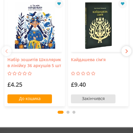
Набір зошитів Школярик
Кайдашева сім’я
в лінійку 36 аркушів 5 шт
£4.25
£9.40
До кошика
Закінчився