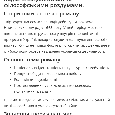
філософськими роздумами.
Історичний контекст роману
Твір художньо осмислює події доби Руїни, зокрема
Ніжинську чорну раду 1663 року. У цей період Московія
вперше активно втручається у внутрішньополітичні
процеси в Україні, використовуючи маніпулятивні засоби
впливу. Куліш не тільки фіксує ці історичні зрушення, але й
глибоко розмірковує над долею української державності.
Основні теми роману
Національна ідентичність та культурна самобутність
Пошук свободи та морального вибору
Роль жінки в суспільстві
Протиставлення українських і московських
політичних традицій
Ці теми, що здавались сучасниками сміливими, актуальні й
нині — особливо в умовах сучасної війни.
Значення твору у наш час