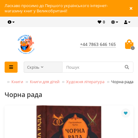
Ласкаво просимо до Першого українського інтернет-
магазину книг у Великобританії!
0
+44 7863 646 165
0
Скрізь
Книги
Книги для дітей
Художня література
Чорна рада
Чорна рада