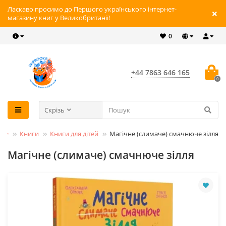
Ласкаво просимо до Першого українського інтернет-
магазину книг у Великобританії!
0
+44 7863 646 165
0
Скрізь
Книги
Книги для дітей
Магічне (слимаче) смачнюче зілля
Магічне (слимаче) смачнюче зілля