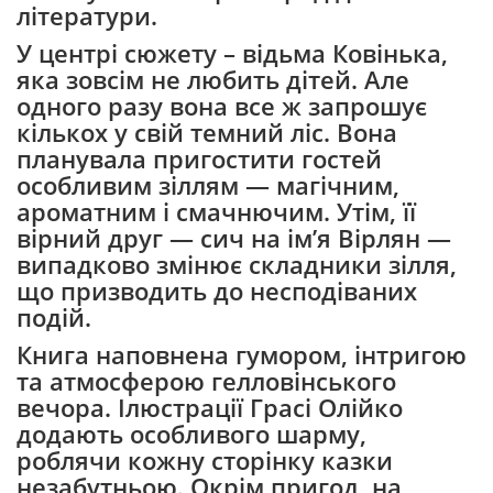
літератури.
У центрі сюжету – відьма Ковінька,
яка зовсім не любить дітей. Але
одного разу вона все ж запрошує
кількох у свій темний ліс. Вона
планувала пригостити гостей
особливим зіллям — магічним,
ароматним і смачнючим. Утім, її
вірний друг — сич на ім’я Вірлян —
випадково змінює складники зілля,
що призводить до несподіваних
подій.
Книга наповнена гумором, інтригою
та атмосферою гелловінського
вечора. Ілюстрації Грасі Олійко
додають особливого шарму,
роблячи кожну сторінку казки
незабутньою. Окрім пригод, на