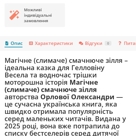
Можливі
індивідуальні
замовлення
Опис
Характеристики
Відгуки
Пита
0
Магічне (слимаче) смачнюче зілля –
ідеальна казка для Гелловіну
Весела та водночас трішки
моторошна історія
Магічне
(слимаче) смачнюче зілля
авторства
Орлової Олександри
—
це сучасна українська книга, яка
швидко отримала популярність
серед маленьких читачів. Видана у
2025 році, вона вже потрапила до
списку бестселерів серед дитячої