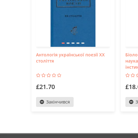
Антологія української поезії ХХ
Біоло
століття
наука
інсти
£21.70
£18.
Закінчився
З