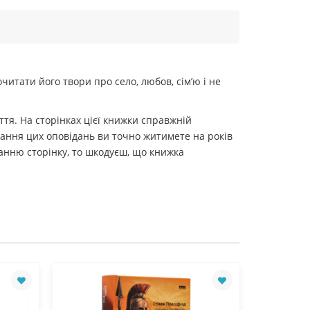
.
итати його твори про село, любов, сімʼю і не
ття. На сторінках цієї книжки справжній
итання цих оповідань ви точно житимете на років
танню сторінку, то шкодуєш, що книжка