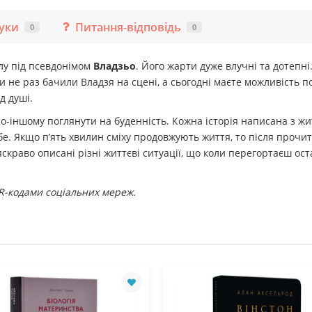
гуки
Питання-відповідь
0
0
лу під псевдонімом
Владзьо
. Його жарти дуже влучні та дотепні
не раз бачили Владзя на сцені, а сьогодні маєте можливість поч
д душі.
о-іншому поглянути на буденність. Кожна історія написана з жи
себе. Якщо пʼять хвилин сміху продовжують життя, то після проч
 яскраво описані різні життєві ситуації, що коли перегортаєш ос
QR-кодами соціальних мереж.