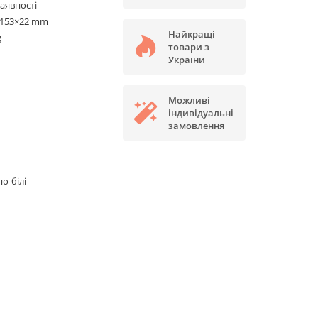
наявності
×153×22 mm
Найкращі
g
товари з
України
Можливі
індивідуальні
замовлення
о-білі