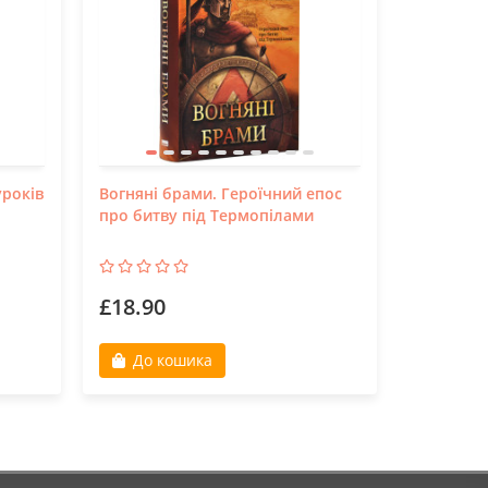
уроків
Вогняні брами. Героїчний епос
Деокупаці
про битву під Термопілами
українців
£18.90
£18.30
До кошика
До к