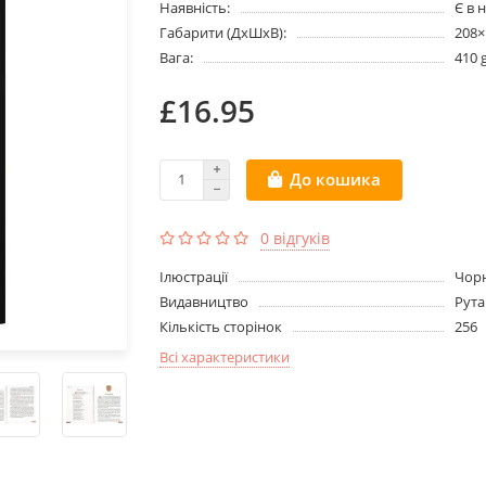
Наявність:
Є в 
Габарити (ДхШхВ):
208
Вага:
410 
£16.95
До кошика
0 відгуків
Ілюстрації
Чорн
Видавництво
Рута
Кількість сторінок
256
Всі характеристики