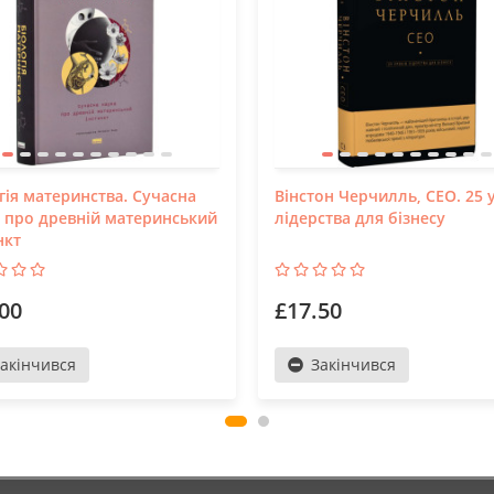
гія материнства. Сучасна
Вінстон Черчилль, СЕО. 25 
 про древній материнський
лідерства для бізнесу
нкт
00
£17.50
акінчився
Закінчився