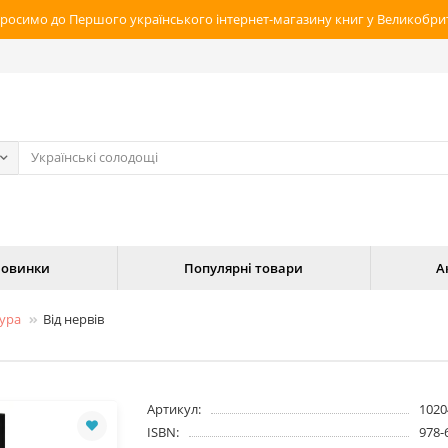
росимо до Першого українського інтернет-магазину книг у Великобрит
овинки
Популярні товари
А
тура
Від нервів
Артикул:
1020
ISBN:
978-