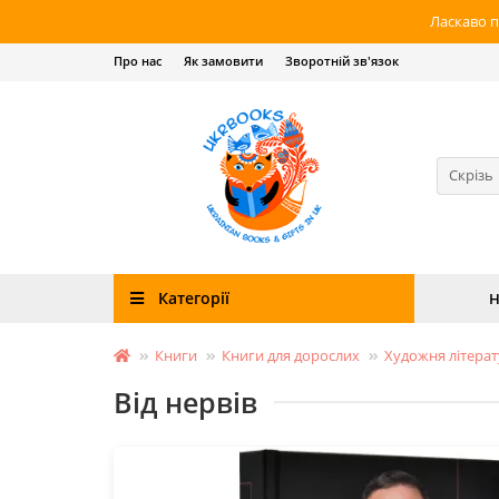
Ласкаво п
Про нас
Як замовити
Зворотній зв'язок
Скрізь
Категорії
Н
Книги
Книги для дорослих
Художня літера
Від нервів