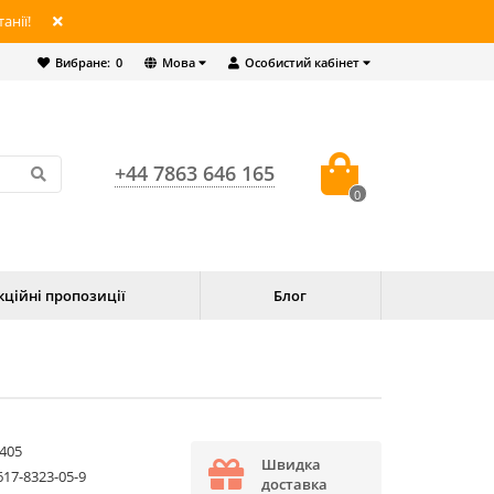
анії!
Вибране:
0
Мова
Особистий кабінет
+44 7863 646 165
0
кційні пропозиції
Блог
405
Швидка
617-8323-05-9
доставка