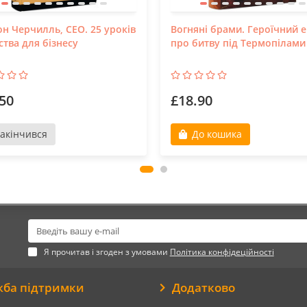
он Черчилль, СЕО. 25 уроків
Вогняні брами. Героїчний 
ства для бізнесу
про битву під Термопілами
50
£18.90
акінчився
До кошика
Я прочитав і згоден з умовами
Політика конфідеційності
жба підтримки
Додатково