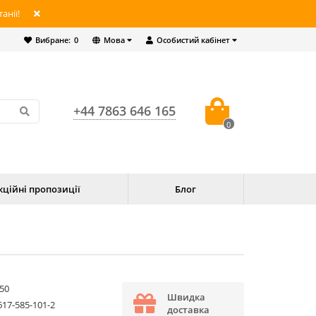
анії!
Вибране:
0
Мова
Особистий кабінет
+44 7863 646 165
0
кційні пропозиції
Блог
50
Швидка
617-585-101-2
доставка