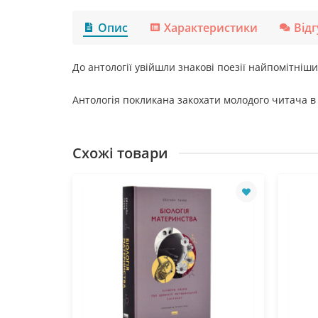
Опис
Характеристики
Від
До антології увійшли знакові поезії найпомітніш
Антологія покликана закохати молодого читача в
Схожі товари