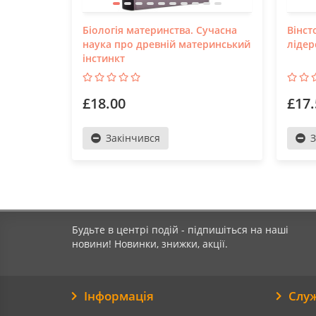
Біологія материнства. Сучасна
Вінст
наука про древній материнський
лідер
інстинкт
£18.00
£17.
Закінчився
З
Будьте в центрі подій - підпишіться на наші
новини! Новинки, знижки, акції.
Інформація
Слу