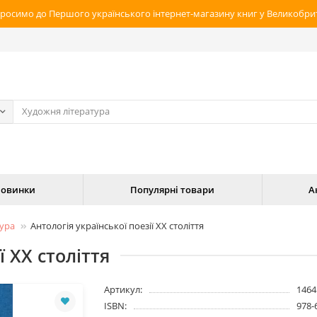
росимо до Першого українського інтернет-магазину книг у Великобрит
овинки
Популярні товари
А
тура
Антологія української поезії ХХ століття
ї ХХ століття
Артикул:
1464
ISBN:
978-