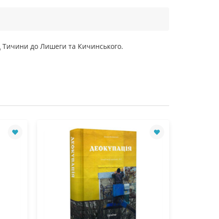
від Тичини до Лишеги та Кичинського.
Лідер продажі