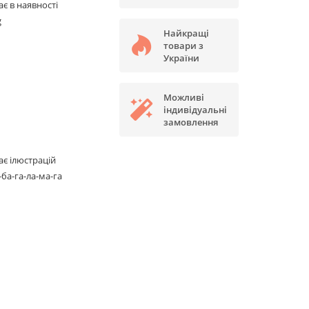
є в наявності
g
Найкращі
товари з
України
Можливі
індивідуальні
замовлення
є ілюстрацій
-ба-га-ла-ма-га