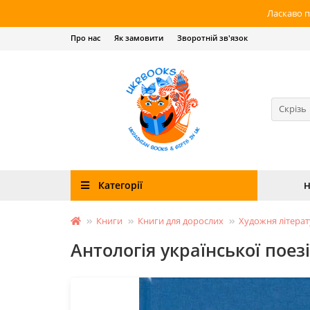
Ласкаво п
Про нас
Як замовити
Зворотній зв'язок
Скрізь
Категорії
Н
Книги
Книги для дорослих
Художня літера
Антологія української поезі