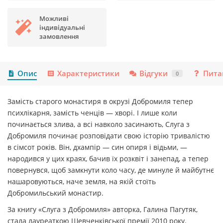
Можливі
індивідуальні
замовлення
Опис
Характеристики
Відгуки
Пита
0
Замість старого монастиря в окрузі Добромиля тепер
психлікарня, замість ченців — хворі. І лише коли
починається злива, а всі навколо засинають, Слуга з
Добромиля починає розповідати свою історію тривалістю
в сімсот років. Він, дхампір — син опиря і відьми, —
народився у цих краях, бачив їх розквіт і занепад, а тепер
повернувся, щоб замкнути коло часу, де минуле й майбутнє
нашаровуються, наче земля, на якій стоїть
Добромильський монастир.
За книгу «Слуга з Добромиля» авторка, Галина Пагутяк,
стала лауреаткою Шевченківської премії 2010 року.