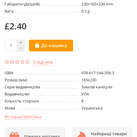
Габарити (ДхШхВ):
230×165×230 mm
Вага:
0.5 g
£2.40
До кошика
0 відгуків
ISBN
978-617-544-358-3
Розмір (мм)
165х230
Серія видавництва
Зимові канікули
Видавництво
УЛА
Кількість сторінок
8
Мова
Українська
Всі характеристики
Найкращі товари
Швидка доставка