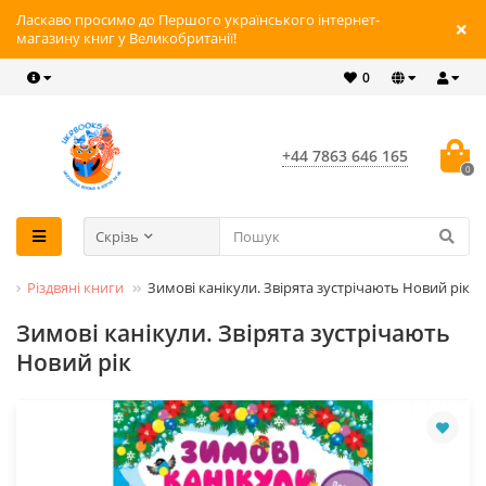
Ласкаво просимо до Першого українського інтернет-
магазину книг у Великобританії!
0
+44 7863 646 165
0
Скрізь
и
Різдвяні книги
Зимові канікули. Звірята зустрічають Новий рік
Зимові канікули. Звірята зустрічають
Новий рік