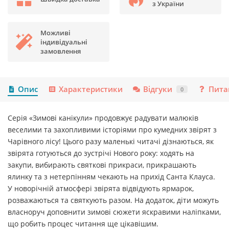
з України
Можливі
індивідуальні
замовлення
Опис
Характеристики
Відгуки
Пита
0
Серія «Зимові канікули» продовжує радувати малюків
веселими та захопливими історіями про кумедних звірят з
Чарівного лісу! Цього разу маленькі читачі дізнаються, як
звірята готуються до зустрічі Нового року: ходять на
закупи, вибирають святкові прикраси, прикрашають
ялинку та з нетерпінням чекають на прихід Санта Клауса.
У новорічній атмосфері звірята відвідують ярмарок,
розважаються та святкують разом. На додаток, діти можуть
власноруч доповнити зимові сюжети яскравими наліпками,
що робить процес читання ще цікавішим.