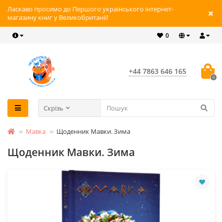
Ласкаво просимо до Першого українського інтернет-
магазину книг у Великобританії!
0
+44 7863 646 165
0
Скрізь
Мавка
Щоденник Мавки. Зима
Щоденник Мавки. Зима