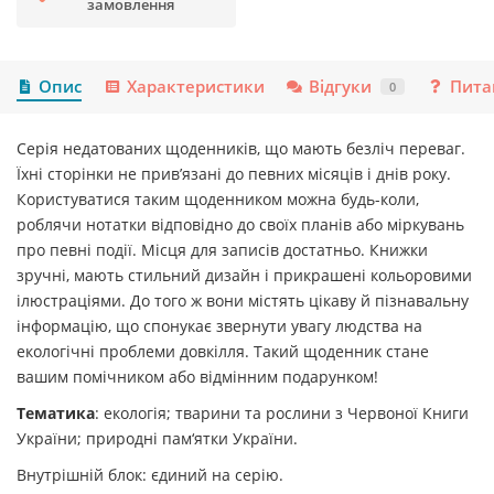
замовлення
Опис
Характеристики
Відгуки
Пита
0
Серія недатованих щоденників, що мають безліч переваг.
Їхні сторінки не прив’язані до певних місяців і днів року.
Користуватися таким щоденником можна будь-коли,
роблячи нотатки відповідно до своїх планів або міркувань
про певні події. Місця для записів достатньо. Книжки
зручні, мають стильний дизайн і прикрашені кольоровими
ілюстраціями. До того ж вони містять цікаву й пізнавальну
інформацію, що спонукає звернути увагу людства на
екологічні проблеми довкілля. Такий щоденник стане
вашим помічником або відмінним подарунком!
Тематика
: екологія; тварини та рослини з Червоної Книги
України; природні пам‘ятки України.
Внутрішній блок: єдиний на серію.