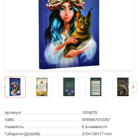
Артикул:
1018070
ISBN:
9789667510787
Наявність:
Є в наявності
Габарити (ДхШхВ):
210×130×17 mm