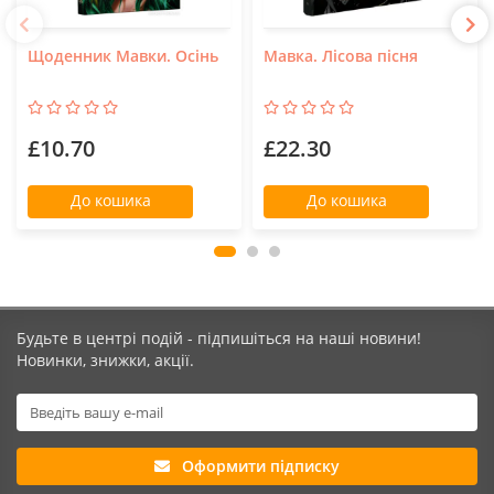
Щоденник Мавки. Осінь
Мавка. Лісова пісня
£10.70
£22.30
До кошика
До кошика
Будьте в центрі подій - підпишіться на наші новини!
Новинки, знижки, акції.
Оформити підписку