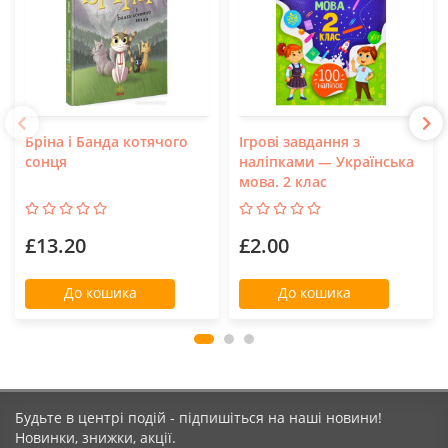
Бріна і Банда котячого
Ігрові завдання з
сонця
наліпками — Українська
мова. 2 клас
£13.20
£2.00
До кошика
До кошика
Будьте в центрі подій - підпишіться на наші новини!
Новинки, знижки, акції.