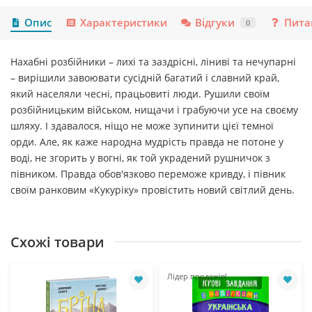
Опис
Характеристики
Відгуки
Пита
0
Нахабні розбійники – лихі та заздрісні, ліниві та нечупарні
– вирішили завоювати сусідній багатий і славний край,
який населяли чесні, працьовиті люди. Рушили своїм
розбійницьким військом, нищачи і грабуючи усе на своєму
шляху. І здавалося, ніщо не може зупинити цієї темної
орди. Але, як каже народна мудрість правда не потоне у
воді, не згорить у вогні, як той украдений рушничок з
півником. Правда обов'язково переможе кривду, і півник
своїм ранковим «Кукуріку» провістить новий світлий день.
Схожі товари
Лідер продажів!