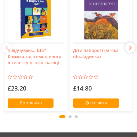
Я відчуваю... Що?
Діти папороті (м`яка
Книжка-гід з емоційного
обкладинка)
інтелекту в інфографіці
£23.20
£14.80
До кошика
До кошика