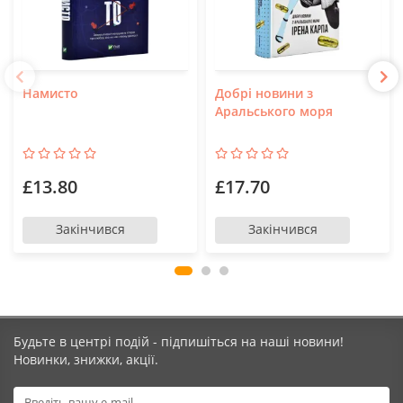
Намисто
Добрі новини з
Аральського моря
£13.80
£17.70
Закінчився
Закінчився
Будьте в центрі подій - підпишіться на наші новини!
Новинки, знижки, акції.