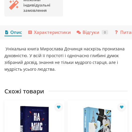
індивідуальні
замовлення
Опис
Характеристики
Відгуки
Пита
0
Унікальна книга Мирослава Дочинця наскрізь пронизана
духовністю. У всій її простоті і одночасно глибині думок
зібраний досвід, знання не тільки мудрого старця, але і
мудрість усього людства.
Схожі товари