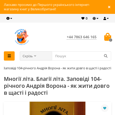
Ласкаво просимо до Першого українського інтернет-
магазину книг у Великобританії!
0
+44 7863 646 165
0
Скрізь
іта. Заповіді 104-річного Андрія Ворона - як жити довго в щасті і радості
Многії літа. Благії літа. Заповіді 104-
річного Андрія Ворона - як жити довго
в щасті і радості