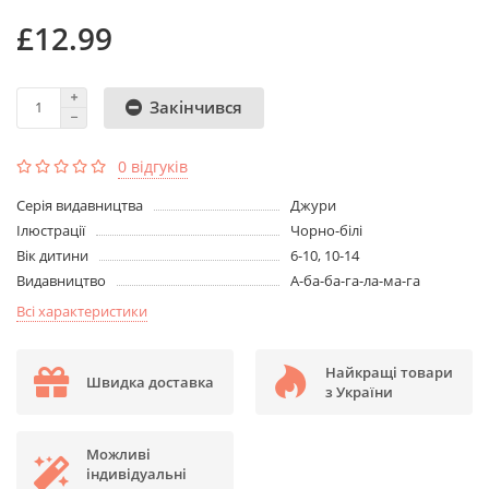
£12.99
Закінчився
0 відгуків
Серія видавництва
Джури
Ілюстрації
Чорно-білі
Вік дитини
6-10, 10-14
Видавництво
А-ба-ба-га-ла-ма-га
Всі характеристики
Найкращі товари
Швидка доставка
з України
Можливі
індивідуальні