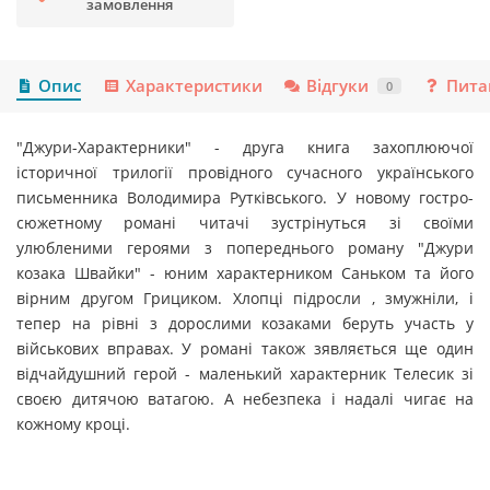
замовлення
Опис
Характеристики
Відгуки
Пита
0
"Джури-Характерники" - друга книга захоплюючої
історичної трилогії провідного сучасного українського
письменника Володимира Рутківського. У новому гостро-
сюжетному романі читачі зустрінуться зі своїми
улюбленими героями з попереднього роману "Джури
козака Швайки" - юним характерником Саньком та його
вірним другом Грициком. Хлопці підросли , змужніли, і
тепер на рівні з дорослими козаками беруть участь у
військових вправах. У романі також зявляється ще один
відчайдушний герой - маленький характерник Телесик зі
своєю дитячою ватагою. А небезпека і надалі чигає на
кожному кроці.