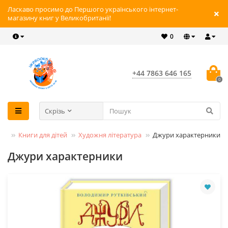
Ласкаво просимо до Першого українського інтернет-
магазину книг у Великобританії!
0
+44 7863 646 165
0
Скрізь
ги
Книги для дітей
Художня література
Джури характерники
Джури характерники