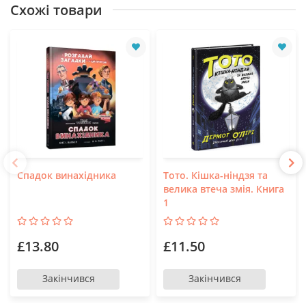
Схожі товари
Спадок винахідника
Тото. Кішка-ніндзя та
велика втеча змія. Книга
1
£13.80
£11.50
Закінчився
Закінчився