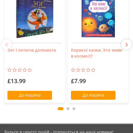
Зог і летюча допомога
Корисні казки. Хто живе
в космосі?
£13.99
£7.99
До кошика
До кошика
Будьте в центрі подій - підпишіться на наші новини!