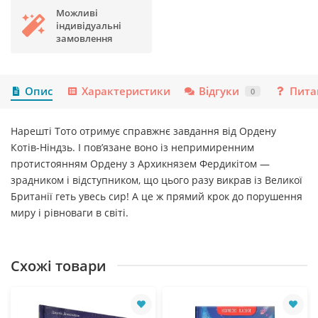
Можливі
індивідуальні
замовлення
Опис
Характеристики
Відгуки
Пита
0
Нарешті Тото отримує справжнє завдання від Ордену
Котів-Ніндзь. І пов’язане воно із непримиренним
протистоянням Ордену з Архикнязем Фердикітом —
зрадником і відступником, що цього разу викрав із Великої
Британії геть увесь сир! А це ж прямий крок до порушення
миру і рівноваги в світі.
Схожі товари