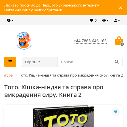
Ласкаво просимо до Першого українського інтернет-
магазину книг у Великобританії!
0
+44 7863 646 165
0
Скрізь
ература
Тото. Кішка-ніндзя та справа про викрадення сиру. Книга 2
Тото. Кішка-ніндзя та справа про
викрадення сиру. Книга 2