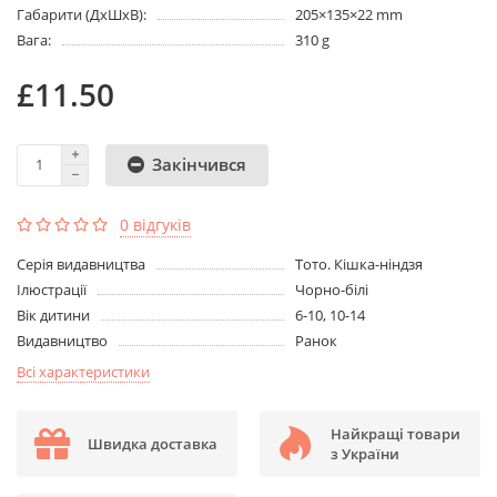
Габарити (ДхШхВ):
205×135×22 mm
Вага:
310 g
£11.50
Закінчився
0 відгуків
Серія видавництва
Тото. Кішка-ніндзя
Ілюстрації
Чорно-білі
Вік дитини
6-10, 10-14
Видавництво
Ранок
Всі характеристики
Найкращі товари
Швидка доставка
з України