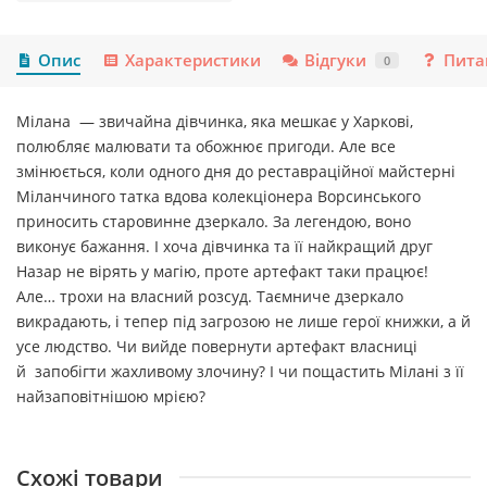
Опис
Характеристики
Відгуки
Пита
0
Мілана — звичайна дівчинка, яка мешкає у Харкові,
полюбляє малювати та обожнює пригоди. Але все
змінюється, коли одного дня до реставраційної майстерні
Міланчиного татка вдова колекціонера Ворсинського
приносить старовинне дзеркало. За легендою, воно
виконує бажання. І хоча дівчинка та її найкращий друг
Назар не вірять у магію, проте артефакт таки працює!
Але… трохи на власний розсуд. Таємниче дзеркало
викрадають, і тепер під загрозою не лише герої книжки, а й
усе людство. Чи вийде повернути артефакт власниці
й запобігти жахливому злочину? І чи пощастить Мілані з її
найзаповітнішою мрією?
Схожі товари