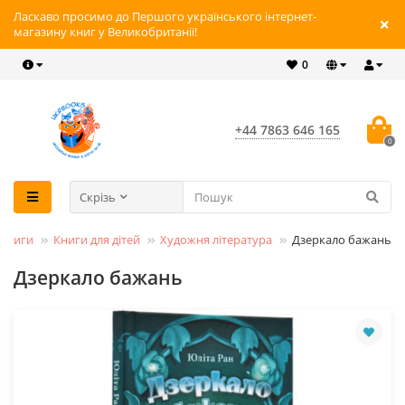
Ласкаво просимо до Першого українського інтернет-
магазину книг у Великобританії!
0
+44 7863 646 165
0
Скрізь
Книги
Книги для дітей
Художня література
Дзеркало бажань
Дзеркало бажань