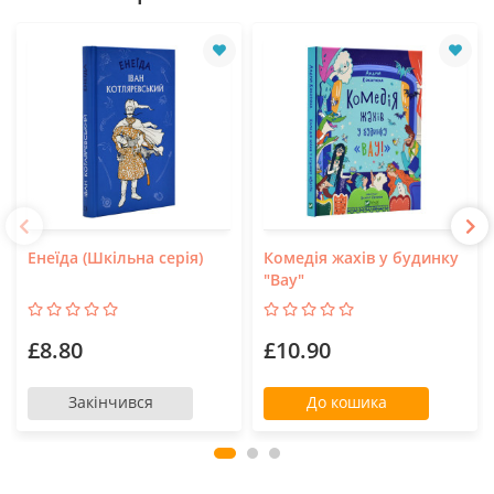
Енеїда (Шкільна серія)
Комедія жахів у будинку
"Вау"
£8.80
£10.90
Закінчився
До кошика