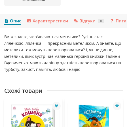
Опис
Характеристики
Відгуки
Пита
0
Ви ж знаєте, як з'являються метелики? Гусінь стає
лялечкою, лялечка — прекрасним метеликом. А знаєте, що
метелики теж можуть перетворюватися? І, як не дивно,
метелики, яких зустрічає маленька героїня книжки Галини
Вдовиченко, мають чарівну здатність перетворюватися на
турботу, захист, пам'ять, любов і надію.
Схожі товари