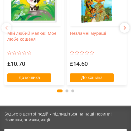
МІй любий малюк: Моє
Незламні мураші
любе кошеня
£10.70
£14.60
До кошика
До кошика
Будьте в центрі подій - підпишіться на наші новини!
Новинки, знижки, акції.