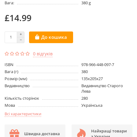
Вага:
380 g
£14.99
До кошика
0 відгуків
ISBN
978-966-448-097-7
Вага (г)
380
Розмір (мм)
135х205х27
Видавництво
Видавництво Старого
Лева
Кількість сторінок
280
Мова
Українська
Всі характеристики
Найкращі товари
Швидка доставка
з України