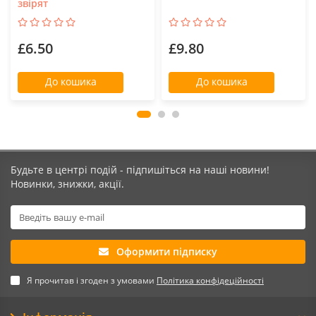
звірят
£6.50
£9.80
До кошика
До кошика
Будьте в центрі подій - підпишіться на наші новини!
Новинки, знижки, акції.
Оформити підписку
Я прочитав і згоден з умовами
Політика конфідеційності