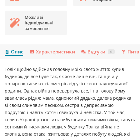
Можливі
індивідуальні
замовлення
Опис
Характеристики
Відгуки
Пита
0
Толік щойно здійснив головну мрію свого життя: купив
будинок, де все буде так, як хоче лише він, та ще й у
чотирьох тисячах кілометрів від усієї своєї надокучливої
родини. Однак війна перевернула все, і на голову йому
звалилась рідня: мама, одноногий дядько, далека родичка
зі своїм слинявим песиком, сестра з депресивною
подругою і навіть котячі свекруха й невістка. У той час,
коли в Україні розносить вибуховими хвилями вікна, гинуть
сотнями й тисячами люди, у будинку Толіка війна не
окопна, вона отака, життьова: у деталях побуту людей, які