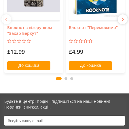
Блокнот з візерунком
Блокнот "Переможемо"
"Захар Беркут"
£12.99
£4.99
До кошика
До кошика
Будьте в центрі подій - підпишіться на наші новини!
Новинки, знижки, акції.