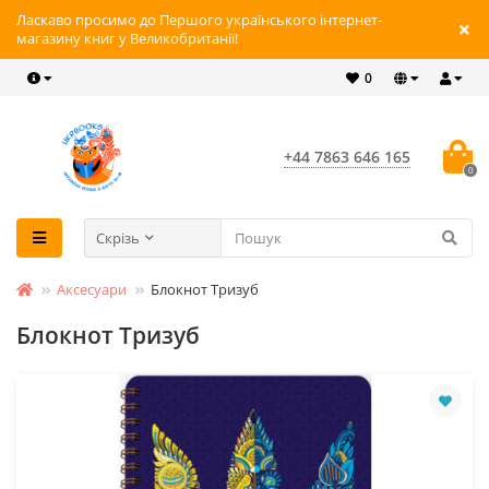
Ласкаво просимо до Першого українського інтернет-
магазину книг у Великобританії!
0
+44 7863 646 165
0
Скрізь
Аксесуари
Блокнот Тризуб
Блокнот Тризуб