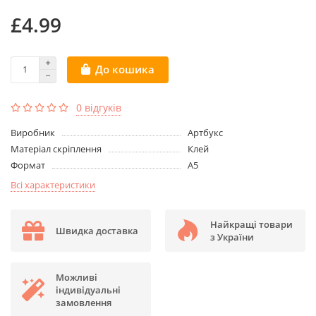
£4.99
До кошика
0 відгуків
Виробник
Артбукс
Матеріал cкріплення
Клей
Формат
А5
Всі характеристики
Найкращі товари
Швидка доставка
з України
Можливі
індивідуальні
замовлення