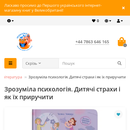
Ласкаво просимо до Першого українського інтернет-
магазину книг у Великобританії!
0
+44 7863 646 165
0
Скрізь
я література
Зрозуміла психологія. Дитячі страхи і як їх приручити
Зрозуміла психологія. Дитячі страхи і
як їх приручити