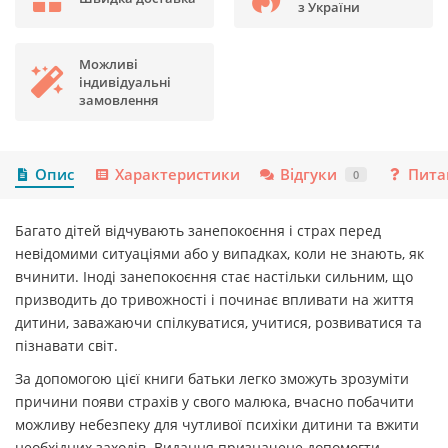
з України
Можливі
індивідуальні
замовлення
Опис
Характеристики
Відгуки
Пита
0
Багато дітей відчувають занепокоєння і страх перед
невідомими ситуаціями або у випадках, коли не знають, як
вчинити. Іноді занепокоєння стає настільки сильним, що
призводить до тривожності і починає впливати на життя
дитини, заважаючи спілкуватися, учитися, розвиватися та
пізнавати світ.
За допомогою цієї книги батьки легко зможуть зрозуміти
причини появи страхів у свого малюка, вчасно побачити
можливу небезпеку для чутливої психіки дитини та вжити
необхідних заходів. Видання призначене допомогти