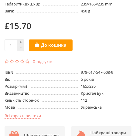
Габарити (ДхШхВ):
235×165×235 mm
Вага:
450 g
£15.70
До кошика
0 відгуків
ISBN
978-617-547-508-9
Вік
5 років
Розмір (мм)
165х235
Видавництво
Кристал Бук
Кількість сторінок
112
Мова
Українська
Всі характеристики
Найкращі товари
Швидка доставка