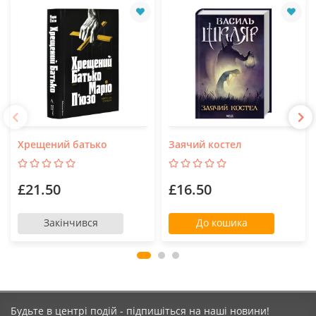
Хрещений батько
Заячий костел
£21.50
£16.50
Закінчився
До кошика
Будьте в центрі подій - підпишіться на наші новини!