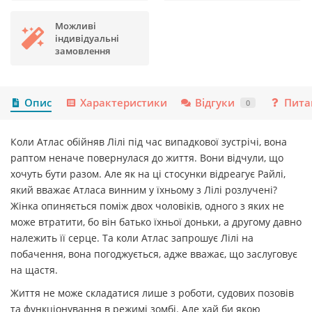
Можливі
індивідуальні
замовлення
Опис
Характеристики
Відгуки
Пита
0
Коли Атлас обійняв Лілі під час випадкової зустрічі, вона
раптом неначе повернулася до життя. Вони відчули, що
хочуть бути разом. Але як на ці стосунки відреагує Райлі,
який вважає Атласа винним у їхньому з Лілі розлучені?
Жінка опиняється поміж двох чоловіків, одного з яких не
може втратити, бо він батько їхньої доньки, а другому давно
належить її серце. Та коли Атлас запрошує Лілі на
побачення, вона погоджується, адже вважає, що заслуговує
на щастя.
Життя не може складатися лише з роботи, судових позовів
та функціонування в режимі зомбі. Але хай би якою