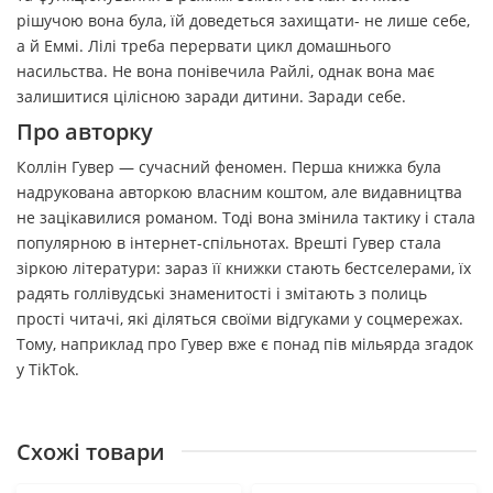
рішучою вона була, їй доведеться захищати- не лише себе,
а й Еммі. Лілі треба перервати цикл домашнього
насильства. Не вона понівечила Райлі, однак вона має
залишитися цілісною заради дитини. Заради себе.
Про авторку
Коллін Гувер — сучасний феномен. Перша книжка була
надрукована авторкою власним коштом, але видавництва
не зацікавилися романом. Тоді вона змінила тактику і стала
популярною в інтернет-спільнотах. Врешті Гувер стала
зіркою літератури: зараз її книжки стають бестселерами, їх
радять голлівудські знаменитості і змітають з полиць
прості читачі, які діляться своїми відгуками у соцмережах.
Тому, наприклад про Гувер вже є понад пів мільярда згадок
у TikTok.
Схожі товари