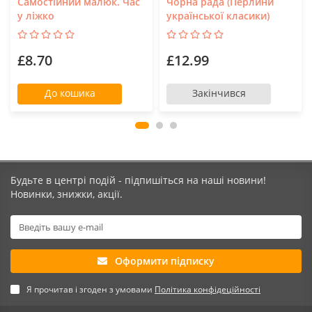
Самостійний малюк. Час
Чорна рада (Перлини
у ліжко
української класики)
£8.70
£12.99
До кошика
Закінчився
Будьте в центрі подій - підпишіться на наші новини!
Новинки, знижки, акції.
Оформити підписку
Я прочитав і згоден з умовами
Політика конфідеційності