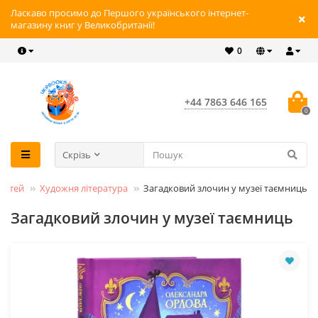
Ласкаво просимо до Першого українського інтернет-
магазину книг у Великобританії!
0
+44 7863 646 165
0
Скрізь
 дітей
Художня література
Загадковий злочин у музеї таємниць
Загадковий злочин у музеї таємниць