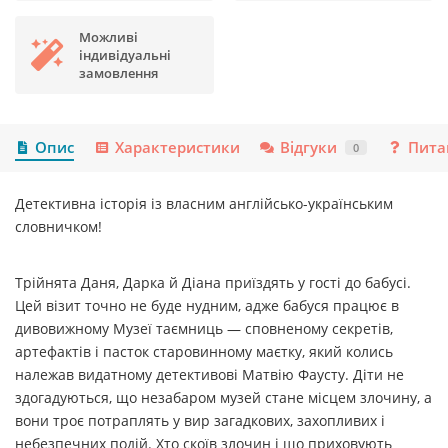
Можливі
індивідуальні
замовлення
Опис
Характеристики
Відгуки
Пита
0
Детективна історія із власним англійсько-українським
словничком!
Трійнята Даня, Дарка й Діана приїздять у гості до бабусі.
Цей візит точно не буде нудним, адже бабуся працює в
дивовижному Музеї таємниць — сповненому секретів,
артефактів і пасток старовинному маєтку, який колись
належав видатному детективові Матвію Фаусту. Діти не
здогадуються, що незабаром музей стане місцем злочину, а
вони троє потраплять у вир загадкових, захопливих і
небезпечних подій. Хто скоїв злочин і що приховують