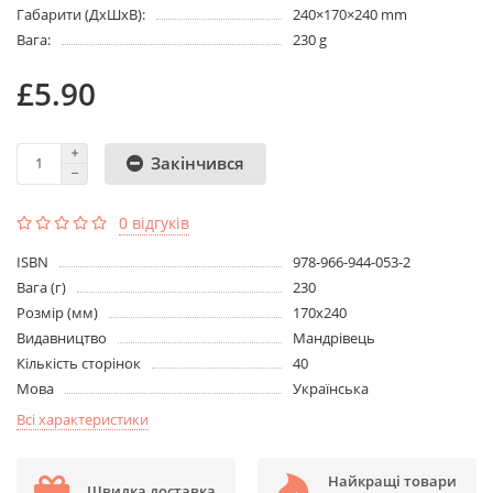
Габарити (ДхШхВ):
240×170×240 mm
Вага:
230 g
£5.90
Закінчився
0 відгуків
ISBN
978-966-944-053-2
Вага (г)
230
Розмір (мм)
170х240
Видавництво
Мандрівець
Кількість сторінок
40
Мова
Українська
Всі характеристики
Найкращі товари
Швидка доставка