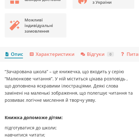
з України
Можливі
індивідуальні
замовлення
Опис
Характеристики
Відгуки
Пита
0
“Зачарована школа” – це книжечка, що входить у серію
“Малюнкове читання”. У ній міститься цікава розповідь ,
що доповнена яскравими ілюстраціями. Деякі слова
замінені на маленькі зображення, що полегшує читання та
розвиває логічне мислення й творчу уяву.
Книжка допоможе дітям:
підготуватися до школи;
навчитися читати;