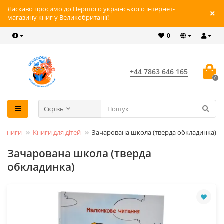
Ласкаво просимо до Першого українського інтернет-
магазину книг у Великобританії!
0
+44 7863 646 165
0
Скрізь
Книги
Книги для дітей
Зачарована школа (тверда обкладинка)
Зачарована школа (тверда
обкладинка)