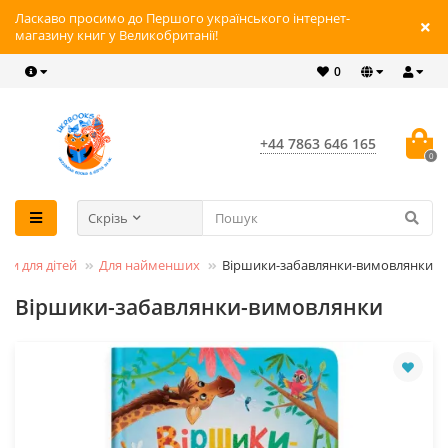
Ласкаво просимо до Першого українського інтернет-
магазину книг у Великобританії!
0
+44 7863 646 165
0
Скрізь
иги для дітей
Для найменших
Віршики-забавлянки-вимовлянки
Віршики-забавлянки-вимовлянки