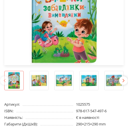
Артикул:
1025575
ISBN:
978-617-547-497-6
Наявність:
Є в наявності
Габарити (ДхШхВ):
290×215×290 mm