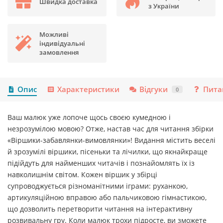
Швидка доставка
з України
Можливі
індивідуальні
замовлення
Опис
Характеристики
Відгуки
Пита
0
Ваш малюк уже лопоче щось своєю кумедною і
незрозумілою мовою? Отже, настав час для читання збірки
«Віршики-забавлянки-вимовлянки»! Видання містить веселі
й зрозумілі віршики, пісеньки та лічилки, що якнайкраще
підійдуть для найменших читачів і познайомлять їх із
навколишнім світом. Кожен віршик у збірці
супроводжується різноманітними іграми: руханкою,
артикуляційною вправою або пальчиковою гімнастикою,
що дозволить перетворити читання на інтерактивну
розвивальну гру. Коли малюк трохи підросте, ви зможете