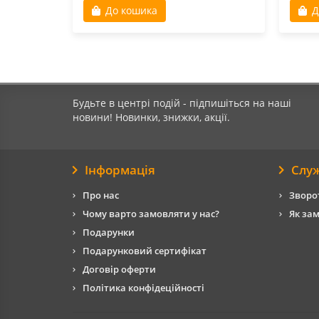
До кошика
Д
Будьте в центрі подій - підпишіться на наші
новини! Новинки, знижки, акції.
Інформація
Слу
Про нас
Зворот
Чому варто замовляти у нас?
Як за
Подарунки
Подарунковий сертифікат
Договір оферти
Політика конфідеційності