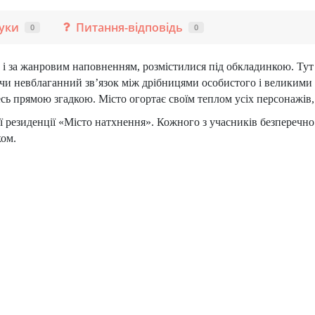
гуки
Питання-відповідь
0
0
так і за жанровим наповненням, розмістилися під обкладинкою. Ту
 невблаганний зв’язок між дрібницями особистого і великими на
ь прямою згадкою. Місто огортає своїм теплом усіх персонажів, 
ої резиденції «Місто натхнення». Кожного з учасників безпереч
ком.