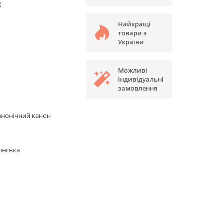
g
Найкращі
товари з
України
Можливі
індивідуальні
замовлення
анонічний канон
їнська