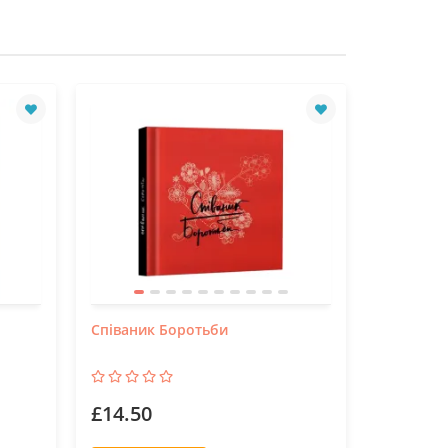
Співаник Боротьби
Посібник
припинит
£14.50
£18.50