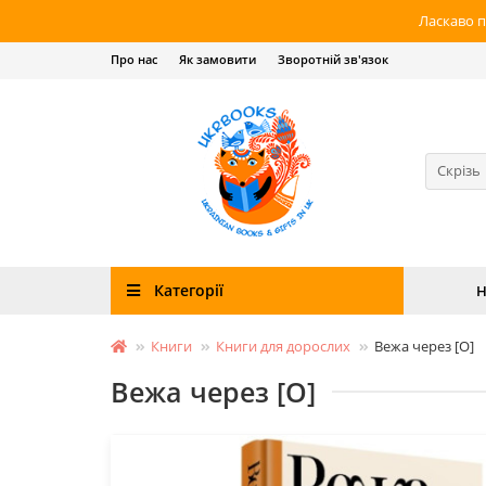
Ласкаво п
Про нас
Як замовити
Зворотній зв'язок
Скрізь
Категорії
Н
Книги
Книги для дорослих
Вежа через [О]
Вежа через [О]