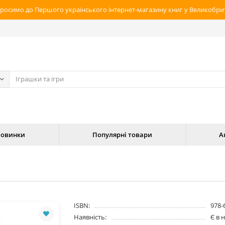
росимо до Першого українського інтернет-магазину книг у Великобрит
овинки
Популярні товари
А
ISBN:
978-
Наявність:
Є в 