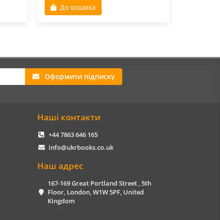
До кошика
До к
Оформити підписку
Наші контакти
+44 7863 646 165
info@ukrbooks.co.uk
Наш адрес
167-169 Great Portland Street , 5th
Floor, London, W1W 5PF, United
Kingdom