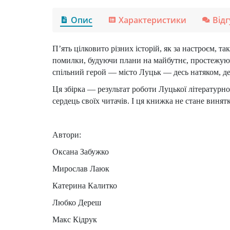
Опис
Характеристики
Від
П’ять цілковито різних історій, як за настроєм, 
помилки, будуючи плани на майбутнє, простежуючи
спільний герой — місто Луцьк — десь натяком, дес
Ця збірка — результат роботи Луцької літературн
сердець своїх читачів. І ця книжка не стане винят
Автори:
Оксана Забужко
Мирослав Лаюк
Катерина Калитко
Любко Дереш
Макс Кідрук