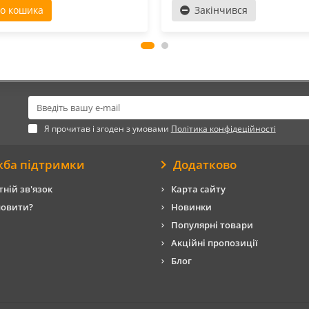
о кошика
Закінчився
Я прочитав і згоден з умовами
Політика конфідеційності
жба підтримки
Додатково
ній зв'язок
Карта сайту
мовити?
Новинки
Популярні товари
Акційні пропозиції
Блог