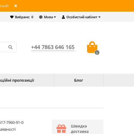
анії!
Вибране:
0
Мова
Особистий кабінет
+44 7863 646 165
0
кційні пропозиції
Блог
617-7960-91-0
Швидка
наявності
доставка