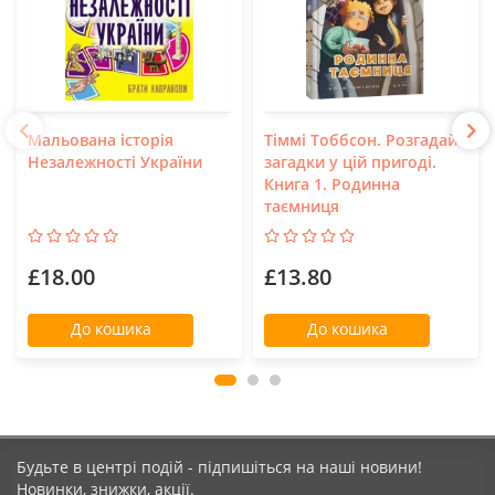
Мальована історія
Тіммі Тоббсон. Розгадай
Незалежності України
загадки у цій пригоді.
Книга 1. Родинна
таємниця
£18.00
£13.80
До кошика
До кошика
Будьте в центрі подій - підпишіться на наші новини!
Новинки, знижки, акції.